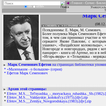
◄
-
Главная
-
Сервис
-
Библио
«И»
«ИЛИ»
Универсаль
Т
Марк Се
(08.12
◄ СМЕНИТЬ
►
|
▼ О СТРАНИЦЕ ▼
Псевдонимы: Е. Марк, М. Симович.
Более полувека Марк Семенович Ефето
том, в чем сам принимал участие и чт
сержанте Якове Павлове, с которым
ушанке», «Валдайские колокольцы», «
Новгороде и новгородцах, рядом с ко
панцире» - книга об Артеке, но и в н
«Игорь-якорь» и «Тельняшка - моряцк
у моря. А повесть «Последний сна
которых был и сам писатель, награ
Марк Семенович Ефетов
на страницах библиотеки упомин
►
Великой Отечественной войны.
*
«Маленьким - о большом» (серия)
Вадим Ершов...
Первые книги Марка Семеновича Ефето
*
Ефетов Марк Семенович
...
пишет о простых, рядовых советских 
рождение новых человеческих отношени
СПИСОК НЕКОТОРЫХ ОЦИФРОВА
Фадеев отмечает: «В манере автора е
...
любовь автора к своим героям».
Архив этой страницы:
►
Человек-работник был и остался 
*
Efetov_M.S.__Tel'nyashka_-_moryackaya_rubashka._Sb.(1982).[d
работниках железнодорожного тран
*
Efetov_M.S.__Valdayskie_kolokol'cy.(1975).[djv].zip
железнодорожника.
*
Efetov_M.S.__Zemlya_Novgorodskaya.(1983).[djv].zip