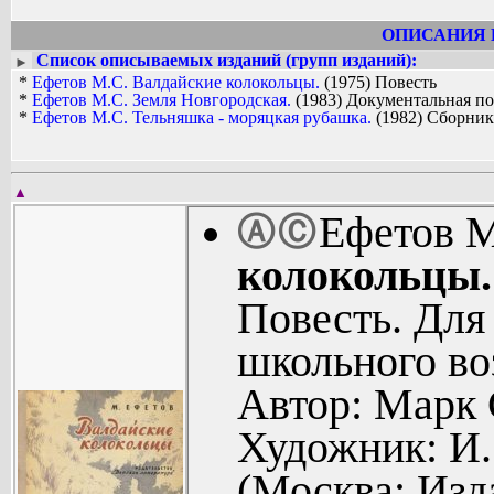
ОПИСАНИЯ 
Список описываемых изданий (групп изданий):
►
*
Ефетов М.С. Валдайские колокольцы.
(1975) Повесть
*
Ефетов М.С. Земля Новгородская.
(1983) Документальная по
*
Ефетов М.С. Тельняшка - моряцкая рубашка.
(1982) Сборник
▲
Ефетов 
Ⓐ
Ⓒ
колокольцы.
Повесть. Для
школьного во
Автор: Марк 
Художник: И.
(Москва: Изд