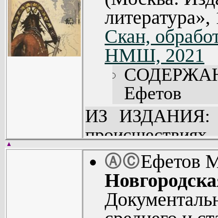
литература», 
Скан, обработ
НМШ, 2021
СОДЕРЖА
Ефетов 
колокольцы
ИЗ ИЗДАНИЯ: 
происшест
▲
первоклассника 
Ефетов 
Ⓐ
Ⓒ
подарок живо
Новгородска
любопытной ис
Документальн
повести встает 