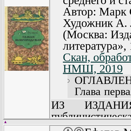
среднего и ст
взрослых людей
Автор: Марк 
Художник А. 
(Москва: Изд
литература», 
Скан, обработ
НМШ, 2019
ОГЛАВЛЕН
Глава перва
и подозр
ИЗ ИЗДАНИЯ:
вспомнить 
публицистич
сплетня, к
▲
Нечернозем