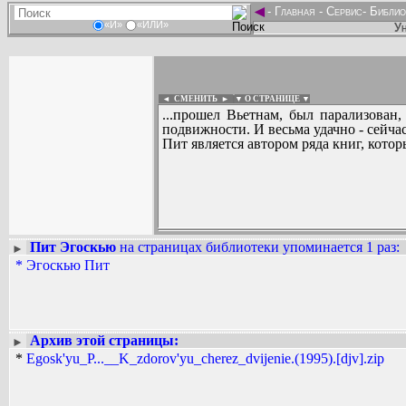
◄
-
Главная
-
Сервис
-
Библио
«И»
«ИЛИ»
Ун
◄ СМЕНИТЬ
►
|
▼ О СТРАНИЦЕ ▼
...прошел Вьетнам, был парализован
подвижности. И весьма удачно - сейчас
Пит является автором ряда книг, кото
Пит Эгоскью
на страницах библиотеки упоминается 1 раз
:
►
Вадим Ершов...
*
Эгоскью Пит
...
СПИСОК НЕКОТОРЫХ ОЦИФРОВА
...
Архив этой страницы:
►
*
Egosk'yu_P...__K_zdorov'yu_cherez_dvijenie.(1995).[djv].zip