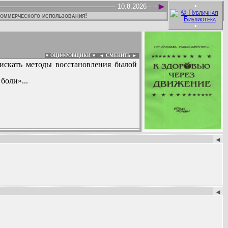
►
•
10.8.2026 -
-
коммерческого использования!
•
▼ ОЦИФРОВЩИКИ ▼
|
◄
СМЕНИТЬ ►
 искать методы восстановления былой
боли»...
:
◄
◄