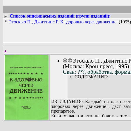
Список описываемых изданий (групп изданий):
►
*
Эгоскью П., Джиттинс Р. К здоровью через движение.
(1995)
▲
Эгоскью П., Джиттинс 
Ⓐ
Ⓒ
(Москва: Крон-пресс, 1995)
Скан: ???, обработка, форма
СОДЕРЖАНИЕ:
ИЗ ИЗДАНИЯ: Каждый из нас несет от
здоровью через движение», даст ва
препаратов.
Если у вас ничего не болит - тем 
предотвратить развитие, заболеваний.