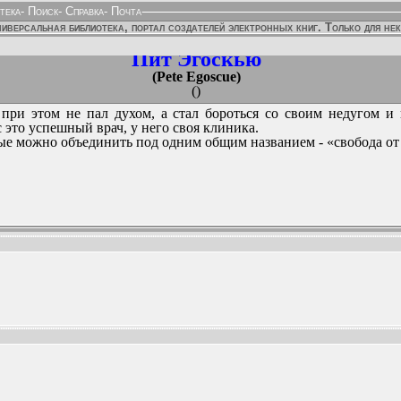
тека
-
Поиск
-
Справка
-
Почта
иверсальная библиотека, портал создателей электронных книг. Только для не
Пит Эгоскью
(Pete Egoscue)
()
, при этом не пал духом, а стал бороться со своим недугом и
 это успешный врач, у него своя клиника.
рые можно объединить под одним общим названием - «свобода от 
ННЫХ ИЗДАНИЙ: