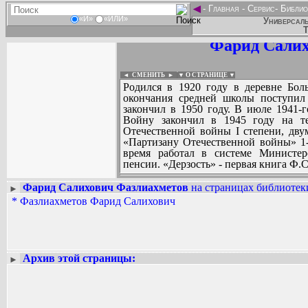
◄
-
Главная
-
Сервис
-
Библио
«И»
«ИЛИ»
Универсаль
Т
Фарид Салих
◄ СМЕНИТЬ
►
|
▼ О СТРАНИЦЕ ▼
Родился в 1920 году в деревне Бо
окончания средней школы поступил
закончил в 1950 году. В июле 1941-
Войну закончил в 1945 году на т
Отечественной войны I степени, дву
«Партизану Отечественной войны» 1-
время работал в системе Министер
пенсии. «Дерзость» - первая книга Ф.
Фарид Салихович Фазлиахметов
на страницах библиотеки
►
*
Фазлиахметов Фарид Салихович
Вадим Ершов...
...
СПИСОК НЕКОТОРЫХ ОЦИФРОВА
...
Архив этой страницы:
►