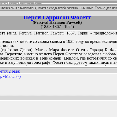
тека
-
Поиск
-
Справка
-
Почта
иверсальная библиотека, портал создателей электронных книг. Только для не
Перси Гаррисон Фосетт
(Percival Harrison Fawcett)
(18.08.1867 - 1925)
 (англ. Percival Harrison Fawcett; 1867, Торки - предположи
ятельствах вместе со своим сыном в 1925 году во время экспед
разилии.
 (графство Девон). Мать - Мира Фосетт. Отец - Эдвард Б. Фо
ва. Вероятно, именно от него Перси Фосетт унаследовал любовь
ллерийских войсках в Тринкомали, Цейлон, где встретился со с
е и выучился на топографа. Фосетт был другом таких писателей
 из рассказов Фосетта при написании романа «Затерянный мир»
в Южную Америку в 1906, чтобы нанести на карту область джу
тся 2 раза
:
ческого общества. Он прибыл в Ла-Пас (Боливия) в июне. В
д. «Мысль»)
 Первой мировой войны он вернулся в Британию, чтобы служит
еологические изыскания и изучение дикой природы.
ННЫХ ИЗДАНИЙ:
 существовании заброшенных неизвестных городов в южноамери
мому, неизвестна) позволяли ему судить о том, что в этих места
 цивилизацией Атлантиды. Главным указанием на существование
лантиды (или ее колоний) для него служила т.н. Рукопись 5
и искателями сокровищ (бандейрантами) в 1753 году руин неи
тт называл «Z» - некий таинственный, возможно, обитаемый г
ду бандейрантов 1753 года. Источник сведений о «Z» остался