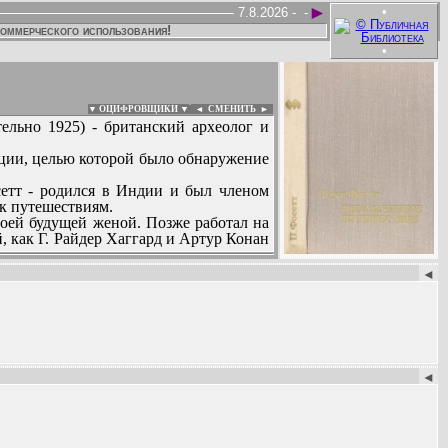
►
•
7.8.2026 -
-
коммерческого использования!
•
▼ ОЦИФРОВЩИКИ ▼
|
◄
СМЕНИТЬ ►
тельно 1925) - британский археолог и
иции, целью которой было обнаружение
сетт - родился в Индии и был членом
 к путешествиям.
воей будущей женой. Позже работал на
, как Г. Райдер Хаггард и Артур Конан
.
:
нглей на границе Бразилии и Боливии
◄
сего между 1906 и 1924 годом Фосетт
ь в действующей армии, но после нее
канской сельве. Собранные им данные
х некогда существовала высокоразвитая
 в неисследованных районах Бразилии
◄
12 - документ XVIII века, в котором
звестного мертвого города в глубине
ород на территории Мату-Гросу, лишь
 неизвестным; эзотерические предания