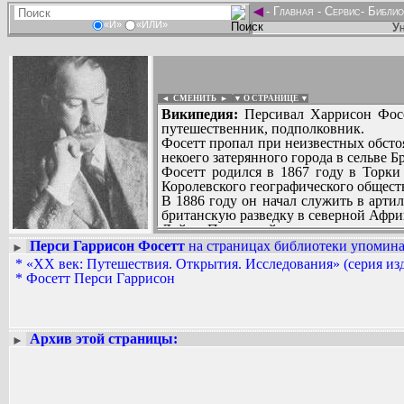
◄
-
Главная
-
Сервис
-
Библио
«И»
«ИЛИ»
Ун
◄ СМЕНИТЬ
►
|
▼ О СТРАНИЦЕ ▼
Википедия:
Персивал Харрисон Фосетт
путешественник, подполковник.
Фосетт пропал при неизвестных обсто
некоего затерянного города в сельве Б
Фосетт родился в 1867 году в Торки
Королевского географического общест
В 1886 году он начал служить в арти
британскую разведку в северной Африк
Дойль. Последний черпал вдохновение
Фосетт совершил первую экспедицию 
Перси Гаррисон Фосетт
на страницах библиотеки упоминае
►
Вадим Ершов...
по поручению Королевского географи
*
«XX век: Путешествия. Открытия. Исследования» (серия из
...
совершил семь экспедиций. Во время
*
Фосетт Перси Гаррисон
вернулся в Бразилию и продолжил арх
СПИСОК НЕКОТОРЫХ ОЦИФРОВА
Всю свою жизнь Фосетт был уверен в
...
(большая часть которых, нам, по-види
цивилизация, которую Фосетт считал
Архив этой страницы:
►
остатков доисторических городов Ат
описывалось открытие португальским
провинции Баия.
«Главной целью» своих поисков Фосе
предположительно тождественный горо