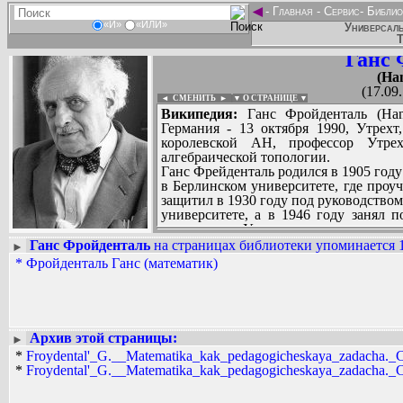
◄
-
Главная
-
Сервис
-
Библио
«И»
«ИЛИ»
Универсаль
Т
Ганс 
(Ha
(17.09
◄ СМЕНИТЬ
►
|
▼ О СТРАНИЦЕ ▼
Википедия:
Ганс Фройденталь (Hans
Германия - 13 октября 1990, Утрехт
королевской АН, профессор Утрех
алгебраической топологии.
Ганс Фрейденталь родился в 1905 год
в Берлинском университете, где проу
защитил в 1930 году под руководство
университете, а в 1946 году занял 
математики Утрехтского университе
иностранный член Королевской Флам
Ганс Фройденталь
на страницах библиотеки упоминается 1
►
университета.
*
Фройденталь Ганс (математик)
Вадим Ершов...
В математике Г. Фройденталь следу
Raidar...
творчеству свойственна широта и раз
более чем 200 работ по топологии, те
СПИСОК НЕКОТОРЫХ ОЦИФРОВА
логике, философии и истории наук 
...
общения с инопланетными цивилиза
Архив этой страницы:
►
блестящий популяризатор и организат
*
Froydental'_G.__Matematika_kak_pedagogicheskaya_zadacha._Ch
*
Froydental'_G.__Matematika_kak_pedagogicheskaya_zadacha._Ch