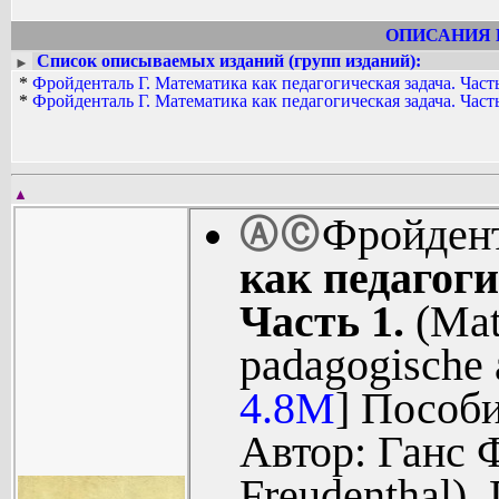
ОПИСАНИЯ 
Список описываемых изданий (групп изданий):
►
*
Фройденталь Г. Математика как педагогическая задача. Часть
*
Фройденталь Г. Математика как педагогическая задача. Часть
▲
Фройдент
Ⓐ
Ⓒ
как педагоги
Часть 1.
(Mat
padagogische 
4.8M
] Пособи
Автор: Ганс 
Freudenthal).