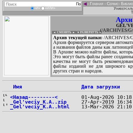
◄
-
Главная
-
Сервис
-
Библио
Универсаль
«И»
«ИЛИ»
Т
Архи
GEL'VE
(/ARCHIVES/G/
◄ СМЕНИТЬ
►
|
▼ РАЗВЕРНУТЬ ▼
Архив текущей папки:
/ARCHIVES/G/
Архив формируется сервером автомати
а названия файлов даны как латиницей
В Архиве можно найти файлы, которы
Это могут быть файлы ранее созданны
качества не могут быть рекомендован
файлы изданий не для широкого кру
других стран и народов.
 Имя
Дата загрузки
...
<Назад---------<
_Gel'veciy_K.A..zip
_Gel'veciy_K.A..html