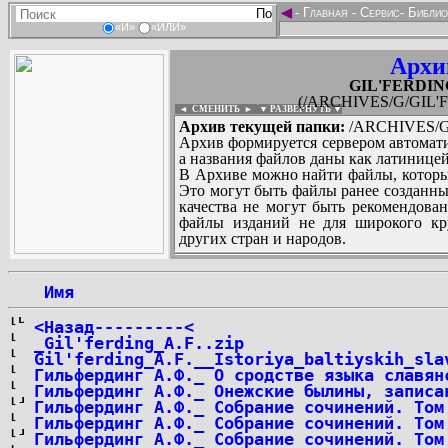
◄
-
Главная
-
Сервис
-
Библио
«И»
«ИЛИ»
Архи
GIL'FERDING
(/ARCHIVES/G/GIL'F
◄ СМЕНИТЬ
►
|
▼ РАЗВЕРНУТЬ ▼
Архив текущей папки:
/ARCHIVES/G/
Архив формируется сервером автомати
а названия файлов даны как латиницей
В Архиве можно найти файлы, которы
Это могут быть файлы ранее созданны
качества не могут быть рекомендован
файлы изданий не для широкого кру
других стран и народов.
 Имя
...
<Назад---------<
_Gil'ferding_A.F..zip
Gil'ferding_A.F.__Istoriya_baltiyskih_sla
Гильфердинг А.Ф._ О сродстве языка славян
Гильфердинг А.Ф._ Онежские былины, записа
Гильфердинг А.Ф._ Собрание сочинений. Том
Гильфердинг А.Ф._ Собрание сочинений. Том
Гильфердинг А.Ф._ Собрание сочинений. Том