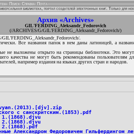
тека
-
Поиск
-
Справка
-
Почта
иверсальная библиотека, портал создателей электронных книг. Только для не
Архив «Archives»
GIL'FERDING_Aleksandr_Fedorovich
(/ARCHIVES/G/GIL'FERDING_Aleksandr_Fedorovich/)
GIL'FERDING_Aleksandr_Fedorovich/.
ически. Все названия папок в нем даны латиницей, а назван
ые не выложены открыто на страницы библиотеки. Это могут
его качества не могут быть рекомендованы пользователям д
вателей, например издания на языках других стран и народов.
vyan.(2013).[djv].zip
ского с санскритским.(1853).pdf
 1.(1868).djvu
 2.(1868).djvu
 2.(1868).pdf
нные Александром Федоровичем Гильфердингом ле