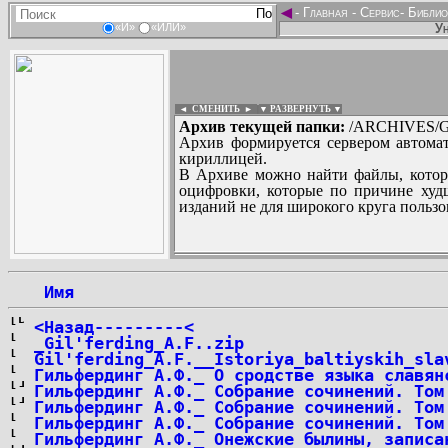
◄
-
Главная
-
Сервис
-
Библио
Ун
«И»
«ИЛИ»
◄ СМЕНИТЬ
►
|
▼ РАЗВЕРНУТЬ ▼
Архив текущей папки:
/ARCHIVES/G/
Архив формируется сервером автомат
кириллицей.
В Архиве можно найти файлы, котор
оцифровки, которые по причине худш
изданий не для широкого круга пользо
...
 Имя
<Назад---------<
_Gil'ferding_A.F..zip
Gil'ferding_A.F.__Istoriya_baltiyskih_sla
Гильфердинг А.Ф._ О сродстве языка славян
Гильфердинг А.Ф._ Собрание сочинений. Том
Гильфердинг А.Ф._ Собрание сочинений. Том
Гильфердинг А.Ф._ Собрание сочинений. Том
Гильфердинг А.Ф._ Онежские былины, записа