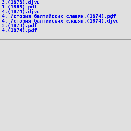
 3.(1873).djvu
 1.(1868).pdf
 4.(1874).djvu
 4. История балтийских славян.(1874).pdf
 4. История балтийских славян.(1874).djvu
 3.(1873).pdf
 4.(1874).pdf