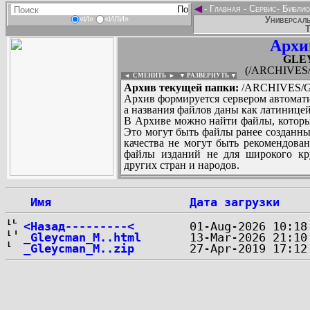
◄
-
Главная
-
Сервис
-
Библио
Универсаль
«И»
«ИЛИ»
Т
Архи
GLE
(/ARCHIVES
◄ СМЕНИТЬ
►
|
▼ РАЗВЕРНУТЬ ▼
Архив текущей папки:
/ARCHIVES/G
Архив формируется сервером автомати
а названия файлов даны как латиницей
В Архиве можно найти файлы, которы
Это могут быть файлы ранее созданны
качества не могут быть рекомендован
файлы изданий не для широкого кру
других стран и народов.
 Имя
Дата загрузки
...
<Назад---------<
_Gleycman_M..html
_Gleycman_M..zip