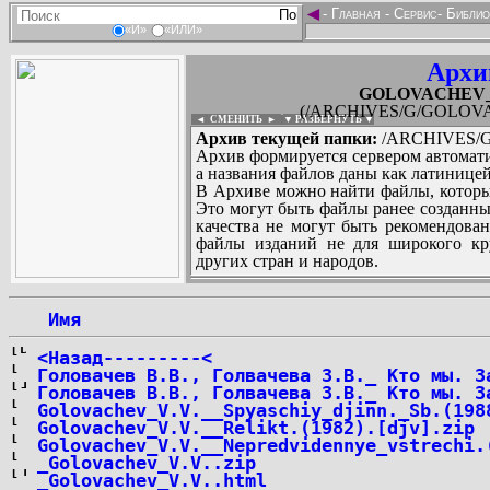
◄
-
Главная
-
Сервис
-
Библио
«И»
«ИЛИ»
Архи
GOLOVACHEV_Vasi
(/ARCHIVES/G/GOLOVACHEV
◄ СМЕНИТЬ
►
|
▼ РАЗВЕРНУТЬ ▼
Архив текущей папки:
/ARCHIVES/G/G
Архив формируется сервером автомати
а названия файлов даны как латиницей
В Архиве можно найти файлы, которы
Это могут быть файлы ранее созданны
качества не могут быть рекомендован
файлы изданий не для широкого кру
других стран и народов.
 Имя
...
<Назад---------<
Головачев В.В., Голвачева З.В._ Кто мы. З
Головачев В.В., Голвачева З.В._ Кто мы. З
Golovachev_V.V.__Spyaschiy_djinn._Sb.(198
Golovachev_V.V.__Relikt.(1982).[djv].zip
Golovachev_V.V.__Nepredvidennye_vstrechi.
_Golovachev_V.V..zip
_Golovachev_V.V..html