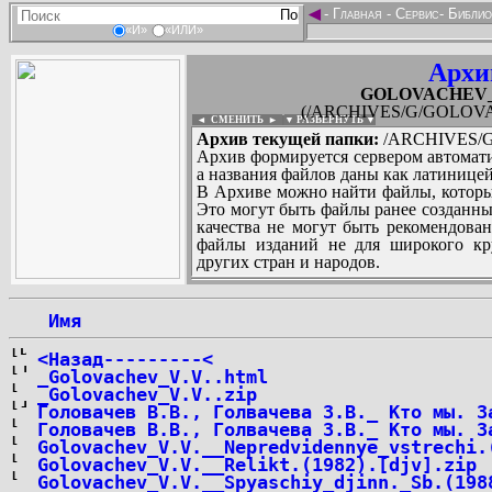
◄
-
Главная
-
Сервис
-
Библио
«И»
«ИЛИ»
Архи
GOLOVACHEV_Vasi
(/ARCHIVES/G/GOLOVACHEV
◄ СМЕНИТЬ
►
|
▼ РАЗВЕРНУТЬ ▼
Архив текущей папки:
/ARCHIVES/G/G
Архив формируется сервером автомати
а названия файлов даны как латиницей
В Архиве можно найти файлы, которы
Это могут быть файлы ранее созданны
качества не могут быть рекомендован
файлы изданий не для широкого кру
других стран и народов.
 Имя
...
<Назад---------<
_Golovachev_V.V..html
_Golovachev_V.V..zip
Головачев В.В., Голвачева З.В._ Кто мы. З
Головачев В.В., Голвачева З.В._ Кто мы. З
Golovachev_V.V.__Nepredvidennye_vstrechi.
Golovachev_V.V.__Relikt.(1982).[djv].zip
Golovachev_V.V.__Spyaschiy_djinn._Sb.(198