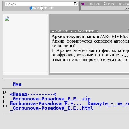
◄
-
Главная
-
Сервис
-
Библио
Ун
«И»
«ИЛИ»
◄ СМЕНИТЬ
►
|
▼ РАЗВЕРНУТЬ ▼
Архив текущей папки:
/ARCHIVES/G
Архив формируется сервером автомат
кириллицей.
В Архиве можно найти файлы, котор
оцифровки, которые по причине худш
изданий не для широкого круга пользо
...
 Имя
<Назад---------<
_Gorbunova-Posadova_E.E..zip
Gorbunova-Posadova_E.E...__Dumayte_-_ne_z
_Gorbunova-Posadova_E.E..html