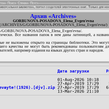
тека
-
Поиск
-
Справка
-
Почта
иверсальная библиотека, портал создателей электронных книг. Только для не
Архив «Archives»
GORBUNOVA-POSADOVA_Elena_Evgen'evna
(/ARCHIVES/G/GORBUNOVA-POSADOVA_Elena_Evgen'evna/)
/GORBUNOVA-POSADOVA_Elena_Evgen'evna/.
ически. Все названия папок в нем даны латиницей, а назван
ые не выложены открыто на страницы библиотеки. Это могут
его качества не могут быть рекомендованы пользователям д
вателей, например издания на языках других стран и народов.
Дата загрузки
Р
evayte!(1926).[djv].zip