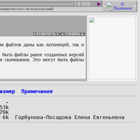
►
7.8.2026 -
-
•
•
коммерческого использования!
▼ РАЗВЕРНУТЬ ▼
|
◄
СМЕНИТЬ ►
ия файлов даны как латиницей, так и
 быть файлы ранее созданных версий
ля скачивания. Это могут быть файлы
:
азмер
Примечания