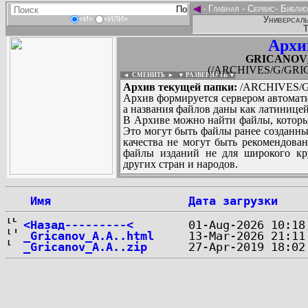
◄
-
Главная
-
Сервис
-
Библио
Универсаль
«И»
«ИЛИ»
Т
Архи
GRICANOV_A
(/ARCHIVES/G/GRIC
◄ СМЕНИТЬ
►
|
▼ РАЗВЕРНУТЬ ▼
Архив текущей папки:
/ARCHIVES/G/
Архив формируется сервером автомати
а названия файлов даны как латиницей
В Архиве можно найти файлы, которы
Это могут быть файлы ранее созданны
качества не могут быть рекомендован
файлы изданий не для широкого кру
других стран и народов.
 Имя
Дата загрузки
...
<Назад---------<
_Gricanov_A.A..html
_Gricanov_A.A..zip