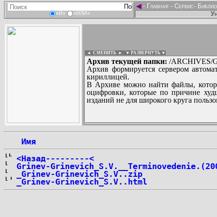
◄
-
Главная
-
Сервис
-
Библио
Ун
«И»
«ИЛИ»
◄ СМЕНИТЬ
►
|
▼ РАЗВЕРНУТЬ ▼
Архив текущей папки:
/ARCHIVES/G/
Архив формируется сервером автомат
кириллицей.
В Архиве можно найти файлы, котор
оцифровки, которые по причине худш
изданий не для широкого круга пользо
...
 Имя
<Назад---------<
Grinev-Grinevich_S.V.__Terminovedenie.(20
_Grinev-Grinevich_S.V..zip
_Grinev-Grinevich_S.V..html