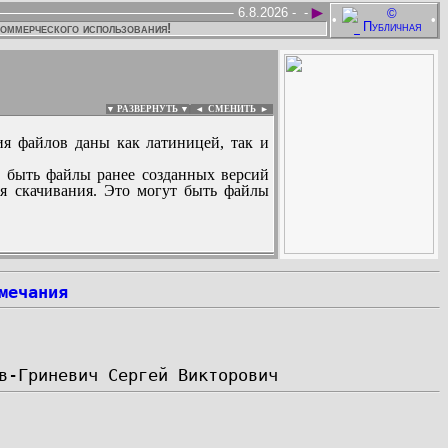
►
6.8.2026 -
-
•
•
коммерческого использования!
▼ РАЗВЕРНУТЬ ▼
|
◄
СМЕНИТЬ ►
ия файлов даны как латиницей, так и
 быть файлы ранее созданных версий
ля скачивания. Это могут быть файлы
:
мечания