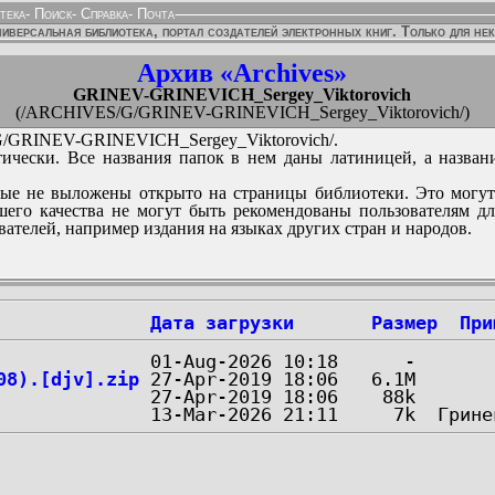
тека
-
Поиск
-
Справка
-
Почта
иверсальная библиотека, портал создателей электронных книг. Только для не
Архив «Archives»
GRINEV-GRINEVICH_Sergey_Viktorovich
(/ARCHIVES/G/GRINEV-GRINEVICH_Sergey_Viktorovich/)
GRINEV-GRINEVICH_Sergey_Viktorovich/.
ически. Все названия папок в нем даны латиницей, а назван
ые не выложены открыто на страницы библиотеки. Это могут
его качества не могут быть рекомендованы пользователям д
вателей, например издания на языках других стран и народов.
Дата загрузки
Размер
При
08).[djv].zip