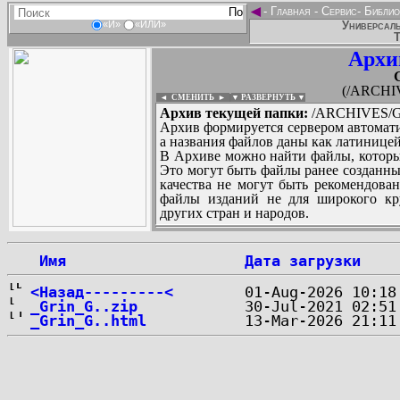
◄
-
Главная
-
Сервис
-
Библио
Универсаль
«И»
«ИЛИ»
Т
Архи
(/ARCHI
◄ СМЕНИТЬ
►
|
▼ РАЗВЕРНУТЬ ▼
Архив текущей папки:
/ARCHIVES/G
Архив формируется сервером автомати
а названия файлов даны как латиницей
В Архиве можно найти файлы, которы
Это могут быть файлы ранее созданны
качества не могут быть рекомендован
файлы изданий не для широкого кру
других стран и народов.
 Имя
Дата загрузки
...
<Назад---------<
_Grin_G..zip
_Grin_G..html