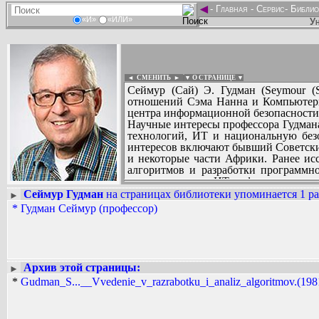
◄
-
Главная
-
Сервис
-
Библио
«И»
«ИЛИ»
Ун
◄ СМЕНИТЬ
►
|
▼ О СТРАНИЦЕ ▼
Сеймур (Сай) Э. Гудман (Seymour 
отношений Сэма Нанна и Компьютерн
центра информационной безопасности
Научные интересы профессора Гудман
технологий, ИТ и национальную безо
интересов включают бывший Советск
и некоторые части Африки. Ранее ис
алгоритмов и разработки программно
защиты крупных ИТ-инфраструктур.
Непосредственно перед приходом в 
Сеймур Гудман
на страницах библиотеки упоминается 1 ра
►
Вадим Ершов...
безопасности и политики (CRISP) 
*
Гудман Сеймур (профессор)
Михаил...
экономических систем и исследов
исследований Университета Аризоны.
СПИСОК НЕКОТОРЫХ ОЦИФРОВА
информатика, советские и восточн
...
международных отношений Вудро Виль
Профессор Гудман является ответст
Архив этой страницы:
►
правительственных, академических, п
*
Gudman_S...__Vvedenie_v_razrabotku_i_analiz_algoritmov.(1981)
исследовательская деятельность п
законодательными органами и брифи
грантов Национального научного фон
Профессор Гудман учился в Колумби