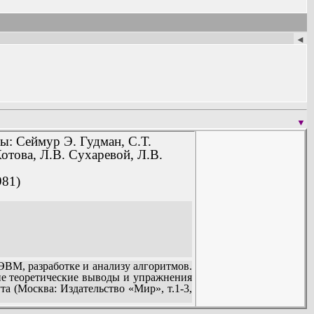
и и математической физики.
◄
▼
ы: Сеймур Э. Гудман, С.Т.
отова, Л.В. Сухаревой, Л.В.
981)
М, разработке и анализу алгоритмов.
е теоретические выводы и упражнения
а (Москва: Издательство «Мир», т.1-3,