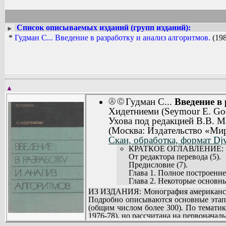
Калифорнийского технологического ин
Список описываемых изданий (групп изданий):
►
*
Гудман С... Введение в разработку и анализ алгоритмов.
(198
▲
Гудман С...
Введение в
Ⓐ
Ⓒ
Хидетниеми (Seymour E. Goo
Ухова под редакцией В.В. 
(Москва: Издательство «Мир
Скан, обработка, формат Djv
КРАТКОЕ ОГЛАВЛЕНИЕ:
От редактора перевода (5).
Предисловие (7).
Глава 1. Полное построение
Глава 2. Некоторые основн
Глава 3. Методы разработки
ИЗ ИЗДАНИЯ: Монография американски
Глава 4. Полный пример (18
Подробно описываются основные этап
Глава 5. Алгоритмы машинн
(общим числом более 300). По тематик
Глава 6. Математические ал
1976-78), но рассчитана на первоначал
Глава 7. Дополнительные за
Для пользователей ЭВМ и студентов, 