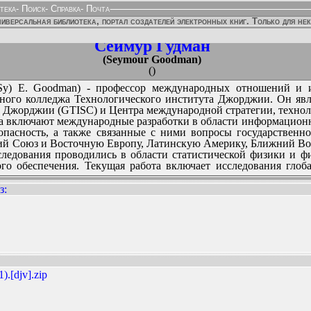
тека
-
Поиск
-
Справка
-
Почта
иверсальная библиотека, портал создателей электронных книг. Только для не
Сеймур Гудман
(Seymour Goodman)
()
(Sy) E. Goodman) - профессор международных отношений 
ого колледжа Технологического института Джорджии. Он явля
 Джорджии (GTISC) и Центра международной стратегии, технол
а включают международные разработки в области информационн
пасность, а также связанные с ними вопросы государственн
ий Союз и Восточную Европу, Латинскую Америку, Ближний 
следования проводились в области статистической физики и 
го обеспечения. Текущая работа включает исследования глоб
Технологический институт Джорджии он был директором Консо
з
:
в Центре международной безопасности и сотрудничества с 
аний операций Стэнфордского университета.; профессор М
 Ранее постоянные и временные назначения были в Университет
ННЫХ ИЗДАНИЙ:
оевропейские исследования), Принстонском университете (
сона) и Чикагском университете (Экономика).
венным редактором журнала «Международные перспективы ком
рофессиональных обществах, а также отраслевых консультатив
.[djv].zip
ривела его на все семь континентов и в более чем 80 ст
нги на уровне министров. В настоящее время он является г
да и Фонда Макартуров.
йском университете, где он начал изучать английский язы