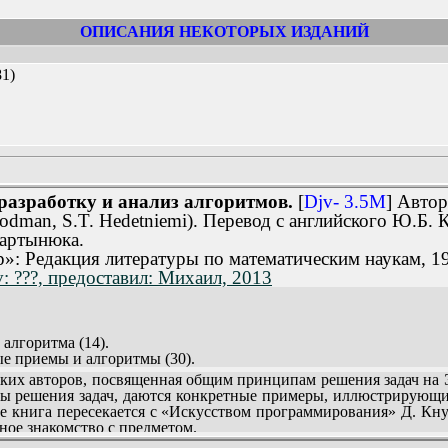
ститута, где он работал над проблемами прикладной математик
ОПИСАНИЯ НЕКОТОРЫХ ИЗДАНИЙ
1)
 разработку и анализ алгоритмов.
[
Djv- 3.5M
] Автор
dman, S.T. Hedetniemi). Перевод с английского Ю.Б. К
Мартынюка.
»: Редакция литературы по математическим наукам, 1
: ???, предоставил: Михаил, 2013
 алгоритма (14).
ые приемы и алгоритмы (30).
 алгоритмов (106).
х авторов, посвященная общим принципам решения задач на ЭВ
1).
ы решения задач, даются конкретные примеры, иллюстрирующи
ой математики (222).
е книга пересекается с «Искусством программирования» Д. Кнут
горитмы (297).
ьное знакомство с предметом.
мечания и ссылки (338).
изучающих программирование.