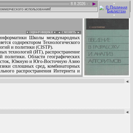
►
•
8.8.2026 -
-
коммерческого использования!
•
▼ ОЦИФРОВЩИКИ ▼
|
◄
СМЕНИТЬ ►
и информатики Школы международных
ется содиректором Технологического
огий и политики (CISTP).
ых технологий (ИТ), распространение
ой политики. Области географических
Восток, Южную и Юго-Восточную Азию
физики сплошных сред, комбинаторных
ального распространения Интернета и
:
рциума исследований информационной
◄
назначением на кафедру инженерно-
ИС и член Центра ближневосточных
е Вирджинии (прикладная математика,
математика и Школа общественных и
муникаций ACM» и работал во многих
◄
ных и исследовательских группах. Его
ран, включая дачи показаний перед
лавным исследователем двух крупных
к и получил докторскую степень. из