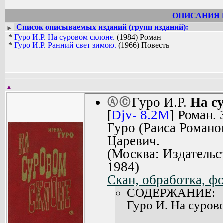
«За отвагу», медалями «Партизану 
Москвы», «За победу над Германией» 
ОПИСАНИЯ 
Список описываемых изданий (групп изданий):
►
*
Гуро И.Р. На суровом склоне.
(1984) Роман
*
Гуро И.Р. Ранний свет зимою.
(1966) Повесть
▲
Гуро И.Р.
На с
Ⓐ
Ⓒ
[
Djv- 8.2M
] Роман.
Гуро (Раиса Романо
Царевич.
(Москва: Издательс
1984)
Скан, обработка, фо
СОДЕРЖАНИЕ:
Гуро И. На сурово