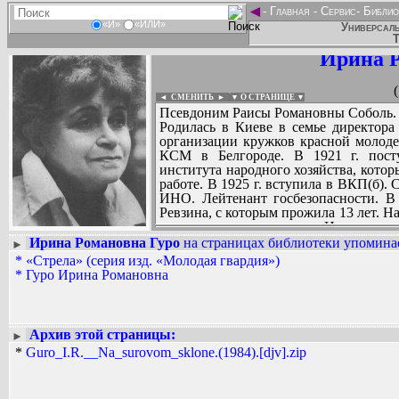
◄
-
Главная
-
Сервис
-
Библио
«И»
«ИЛИ»
Универсаль
Т
Ирина Р
◄ СМЕНИТЬ
►
|
▼ О СТРАНИЦЕ ▼
Псевдоним Раисы Романовны Соболь.
Родилась в Киеве в семье директора 
организации кружков красной молодеж
КСМ в Белгороде. В 1921 г. посту
института народного хозяйства, которы
работе. В 1925 г. вступила в ВКП(б). С
ИНО. Лейтенант госбезопасности. В 
Ревзина, с которым прожила 13 лет. На
подозрению в шпионаже. Находясь в з
сентябре 1941 г. была освобождена с п
Ирина Романовна Гуро
на страницах библиотеки упоминае
►
1942 г. Р.Р. Соболь - оперуполномо
*
«Стрела» (серия изд. «Молодая гвардия»)
Вадим Ершов...
августа 1942 г. - инструктор развед
*
Гуро Ирина Романовна
...
1944 г. КПК отказал Р.Р. Соболь в во
на общих основаниях. В мае 1945 
СПИСОК НЕКОТОРЫХ ОЦИФРОВА
писательницей (литературный псевдон
...
ВКП(б). В 1958 г. принята в Союз
Архив этой страницы:
►
Кумриниса» (1950), «На суровом скло
*
Guro_I.R.__Na_surovom_sklone.(1984).[djv].zip
на Рюбецаль» (1966), «Конь мой бежит
П.А. Судоплатова)), «Ольховая аллея.
1985 г. издан двухтомник избранны
Островского. Награждена орденом От