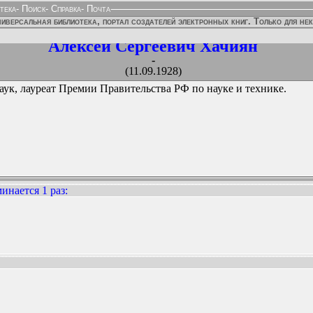
тека
-
Поиск
-
Справка
-
Почта
иверсальная библиотека, портал создателей электронных книг. Только для не
Алексей Сергеевич Хачиян
-
(11.09.1928)
наук, лауреат Премии Правительства РФ по науке и технике.
инается 1 раз
:
ННЫХ ИЗДАНИЙ: