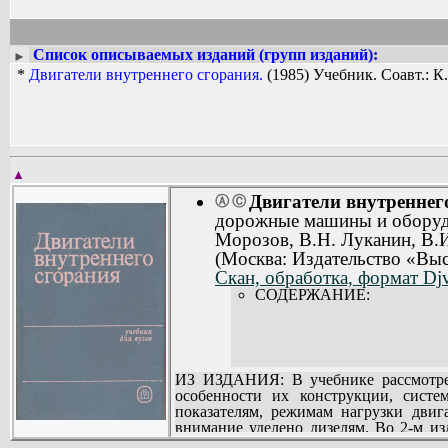
Список описываемых изданий (групп изданий):
►
*
Двигатели внутреннего сгорания.
(1985) Учебник. Соавт.: К
▲
Двигатели внутреннег
Ⓐ
Ⓒ
дорожные машины и оборудов
Морозов, В.Н. Луканин, В.И
(Москва: Издательство «Вы
Скан, обработка, формат Dj
СОДЕРЖАНИЕ:
ИЗ ИЗДАНИЯ: В учебнике рассмотрены
особенности их конструкции, систе
показателям, режимам нагрузки двиг
внимание уделено дизелям. Во 2-м из
эксплуатации двигателей, дополнены 