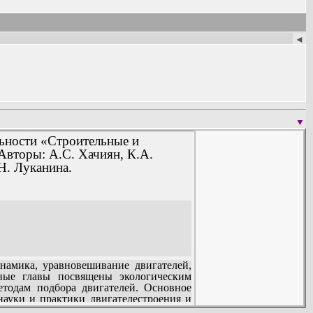
◄
▼
льности «Строительные и
Авторы: А.С. Хачиян, К.А.
Н. Луканина.
намика, уравновешивание двигателей,
ьные главы посвящены экологическим
етодам подбора двигателей. Основное
науки и практики двигателестроения и
ксичности и акустических показателях