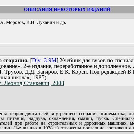
ОПИСАНИЯ НЕКОТОРЫХ ИЗДАНИЙ
.А. Морозов, В.Н. Луканин и др.
о сгорания.
[
Djv- 3.9M
] Учебник для вузов по специа
ание». 2-е издание, переработанное и дополненное. 
. Трусов, Д.Д. Багиров, Е.К. Корси. Под редакцией В.
сшая школа», 1985)
v: Леонид Станкевич, 2008
 теория двигателей внутреннего сгорания, кинематика, ди
мы питания, наддува, охлаждения, смазки, пуска. Специал
ателей при работе на строительных и дорожных машинах, м
дании (1-е вышло в 1978 г.) отражены последние достижения 
сведения о тепловых нагрузках, тепловой напряженности, то