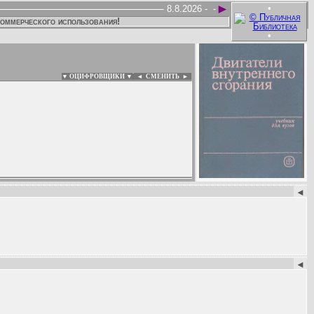
►
•
8.8.2026 -
-
коммерческого использования!
•
▼ ОЦИФРОВЩИКИ ▼
|
◄
СМЕНИТЬ ►
:
◄
◄