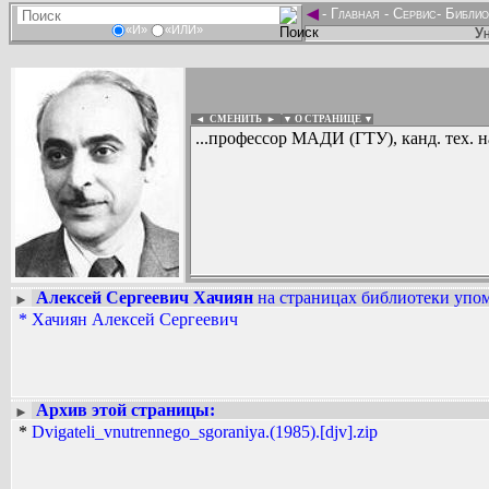
◄
-
Главная
-
Сервис
-
Библио
«И»
«ИЛИ»
Ун
◄ СМЕНИТЬ
►
|
▼ О СТРАНИЦЕ ▼
...профессор МАДИ (ГТУ), канд. тех. 
Алексей Сергеевич Хачиян
на страницах библиотеки упом
►
Вадим Ершов...
*
Хачиян Алексей Сергеевич
...
СПИСОК НЕКОТОРЫХ ОЦИФРОВА
...
Архив этой страницы:
►
*
Dvigateli_vnutrennego_sgoraniya.(1985).[djv].zip