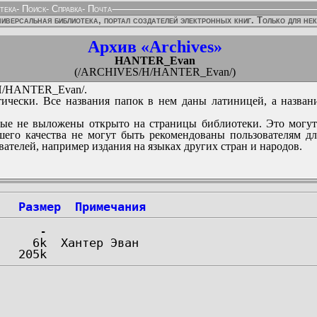
тека
-
Поиск
-
Справка
-
Почта
иверсальная библиотека, портал создателей электронных книг. Только для не
Архив «Archives»
HANTER_Evan
(/ARCHIVES/H/HANTER_Evan/)
/HANTER_Evan/.
ически. Все названия папок в нем даны латиницей, а назван
ые не выложены открыто на страницы библиотеки. Это могут
его качества не могут быть рекомендованы пользователям д
вателей, например издания на языках других стран и народов.
Размер
Примечания