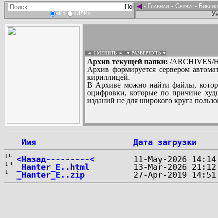
◄
-
Главная
-
Сервис
-
Библио
Ун
«И»
«ИЛИ»
◄ СМЕНИТЬ
►
|
▼ РАЗВЕРНУТЬ ▼
Архив текущей папки:
/ARCHIVES/H
Архив формируется сервером автомат
кириллицей.
В Архиве можно найти файлы, котор
оцифровки, которые по причине худш
изданий не для широкого круга пользо
...
 Имя
Дата загрузки
<Назад---------<
_Hanter_E..html
_Hanter_E..zip