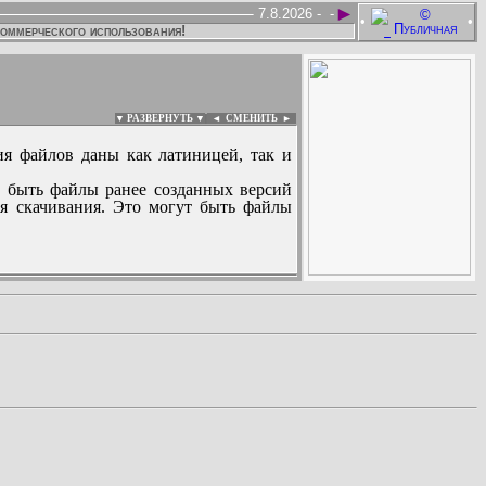
►
7.8.2026 -
-
•
•
коммерческого использования!
▼ РАЗВЕРНУТЬ ▼
|
◄
СМЕНИТЬ ►
ия файлов даны как латиницей, так и
 быть файлы ранее созданных версий
ля скачивания. Это могут быть файлы
: