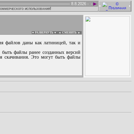
►
8.8.2026 -
-
•
•
коммерческого использования!
▼ РАЗВЕРНУТЬ ▼
|
◄
СМЕНИТЬ ►
ия файлов даны как латиницей, так и
 быть файлы ранее созданных версий
ля скачивания. Это могут быть файлы
: