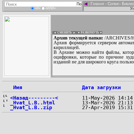
◄
-
Главная
-
Сервис
-
Библио
Ун
«И»
«ИЛИ»
◄ СМЕНИТЬ
►
|
▼ РАЗВЕРНУТЬ ▼
Архив текущей папки:
/ARCHIVES/H/
Архив формируется сервером автомат
кириллицей.
В Архиве можно найти файлы, котор
оцифровки, которые по причине худш
изданий не для широкого круга пользо
...
 Имя
Дата загрузки
<Назад---------<
_Hvat_L.B..html
_Hvat_L.B..zip