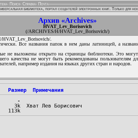
тека
-
Поиск
-
Справка
-
Почта
иверсальная библиотека, портал создателей электронных книг. Только для не
Архив «Archives»
HVAT_Lev_Borisovich
(/ARCHIVES/H/HVAT_Lev_Borisovich/)
HVAT_Lev_Borisovich/.
ически. Все названия папок в нем даны латиницей, а назван
ые не выложены открыто на страницы библиотеки. Это могут
его качества не могут быть рекомендованы пользователям д
вателей, например издания на языках других стран и народов.
Размер
Примечания