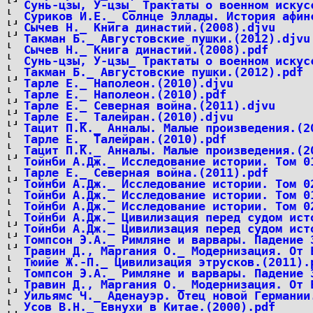
Сунь-цзы, У-цзы_ Трактаты о военном искус
Суриков И.Е._ Солнце Эллады. История афин
Сычев Н._ Книга династий.(2008).djvu
Такман Б._ Августовские пушки.(2012).djvu
Сычев Н._ Книга династий.(2008).pdf
Сунь-цзы, У-цзы_ Трактаты о военном искус
Такман Б._ Августовские пушки.(2012).pdf
Тарле Е._ Наполеон.(2010).djvu
Тарле Е._ Наполеон.(2010).pdf
Тарле Е._ Северная война.(2011).djvu
Тарле Е._ Талейран.(2010).djvu
Тацит П.К._ Анналы. Малые произведения.(2
Тарле Е._ Талейран.(2010).pdf
Тацит П.К._ Анналы. Малые произведения.(2
Тойнби А.Дж._ Исследование истории. Том 0
Тарле Е._ Северная война.(2011).pdf
Тойнби А.Дж._ Исследование истории. Том 0
Тойнби А.Дж._ Исследование истории. Том 0
Тойнби А.Дж._ Исследование истории. Том 0
Тойнби А.Дж._ Цивилизация перед судом ист
Тойнби А.Дж._ Цивилизация перед судом ист
Томпсон Э.А._ Римляне и варвары. Падение 
Травин Д., Марrания О._ Модернизация. От 
Тюийе Ж.-П._ Цивилизация этрусков.(2011).
Томпсон Э.А._ Римляне и варвары. Падение 
Травин Д., Марrания О._ Модернизация. От 
Уильямс Ч._ Аденауэр. Отец новой Германии
Усов В.Н._ Евнухи в Китае.(2000).pdf