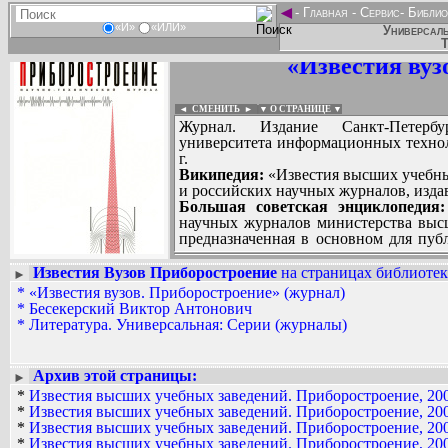
◄
-
Главная
-
Сервис
-
Библио
«И»
«ИЛИ»
Универсаль
Т
«Известия вуз
◄ СМЕНИТЬ
►
|
▼ О СТРАНИЦЕ ▼
Журнал. Издание Санкт-Петербург
университета информационных техноло
г.
Википедия:
«Известия высших учебных
и российских научных журналов, изда
Большая советская энциклопедия:
научных журналов министерства высш
предназначенная в основном для пу
заведениями страны, независимо от и
исследований, отдельные главы ди
Известия Вузов Приборостроение
на страницах библиотек
►
межвузовских научных конференций, с
*
«Известия вузов. Приборостроение» (журнал)
Вадим Ершов...
т.д.). Выпуск серии учрежден в 1957.
*
Бесекерский Виктор Антонович
Dmitry7...
Редколлегия каждого журнала утверж
*
Литература. Универсальная: Серии (журналы)
специалистов соответствующей отрасл
СПИСОК НЕКОТОРЫХ ОЦИФРОВА
и других организациях. Выпуск журн
...
отдельными вузами. Серия (в 1972
Архив этой страницы:
►
техника» (Казанский авиационны
*
Известия высших учебных заведений. Приборостроение, 200
аэрофотосъемка» (Московский инс
*
Известия высших учебных заведений. Приборостроение, 200
картографии, 6 номеров в год), «Гео
*
Известия высших учебных заведений. Приборостроение, 200
институт, 12 номеров в год), «Гор
*
Известия высших учебных заведений. Приборостроение, 200
номеров в год), «Лесной журнал» (Ар