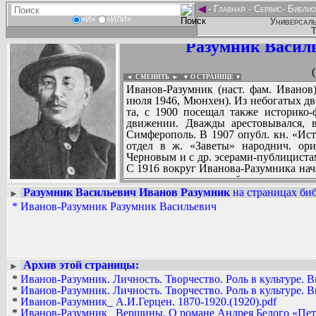
◄
-
Главная
-
Сервис
-
Библио
«И»
«ИЛИ»
Универсаль
Т
Разумник Васил
◄ СМЕНИТЬ
►
|
▼ О СТРАНИЦЕ ▼
Иванов-Разумник (наст. фам. Иванов)
июля 1946, Мюнхен). Из небогатых дво
та, с 1900 посещал также историко-ф
движении. Дважды арестовывался, 
Симферополь. В 1907 опубл. кн. «Ист
отдел в ж. «Заветы» народнич. ори
Черновым и с др. эсерами-публициста
С 1916 вокруг Иванова-Разумника нач
назв. одноименного сборника, вышед
нее входили А. Белый, А.А. Блок, С.А
Разумник Васильевич Иванов Разумник
на страницах биб
►
др.
*
Иванов-Разумник Разумник Васильевич
Вадим Ершов...
День 27 февраля 1917 Иванов-Разумн
...
дворце. От предложения В.М. Зензин
Совета РСД» уклонился. Установил ко
СПИСОК НЕКОТОРЫХ ОЦИФРОВА
Александровичем (Дмитриевским),
...
воззвание для «объединенных левых».
Архив этой страницы:
►
На 1-м Всерос. съезде Советов КД (
*
Иванов-Разумник. Личность. Творчество. Роль в культуре. В
состав исполкома, но поддержки не по
*
Иванов-Разумник. Личность. Творчество. Роль в культуре. В
Народа» - органа Петерб. к-та ПСР, в
*
Иванов-Разумник_ А.И.Герцен. 1870-1920.(1920).pdf
Сев. обл. к-та ПСР, с лета возглави
*
Иванов-Разумник_ Вершины. О романе Андрея Белого «Пете
«Знамя Труда». Опубл. цикл ст. «Из