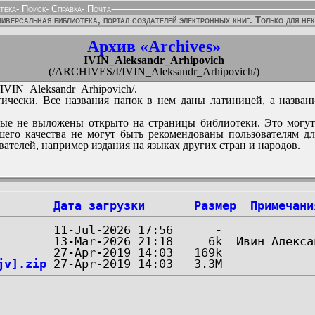
тека
-
Поиск
-
Справка
-
Почта
иверсальная библиотека, портал создателей электронных книг. Только для не
Архив «Archives»
IVIN_Aleksandr_Arhipovich
(/ARCHIVES/I/IVIN_Aleksandr_Arhipovich/)
VIN_Aleksandr_Arhipovich/.
ически. Все названия папок в нем даны латиницей, а назван
ые не выложены открыто на страницы библиотеки. Это могут
его качества не могут быть рекомендованы пользователям д
вателей, например издания на языках других стран и народов.
Дата загрузки
Размер
Примечани
jv].zip