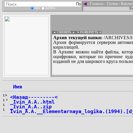
◄
-
Главная
-
Сервис
-
Библио
Ун
«И»
«ИЛИ»
◄ СМЕНИТЬ
►
|
▼ РАЗВЕРНУТЬ ▼
Архив текущей папки:
/ARCHIVES/I/I
Архив формируется сервером автомат
кириллицей.
В Архиве можно найти файлы, котор
оцифровки, которые по причине худш
изданий не для широкого круга пользо
...
 Имя
<Назад---------<
_Ivin_A.A..html
_Ivin_A.A..zip
Ivin_A.A.__Elementarnaya_logika.(1994).[d