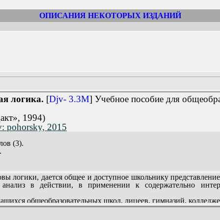
ОПИСАНИЯ НЕКОТОРЫХ ИЗДАНИЙ
ая логика.
[
Djv- 3.3M
] Учебное пособие для общеобр
акт», 1994)
: pohorsky, 2015
ов (3).
.
 логики, дается общее и доступное школьнику представление 
(78).
 анализ в действии, в применении к содержательно инте
ских высказываний (105).
провержение (115).
чащихся общеобразовательных школ, лицеев, гимназий, колледже
ждения (130).
ка (156).