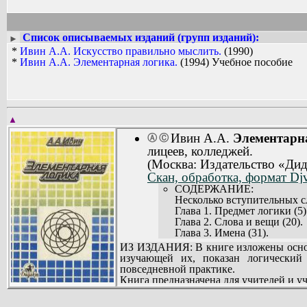
Список описываемых изданий (групп изданий):
►
*
Ивин А.А. Искусство правильно мыслить.
(1990)
*
Ивин А.А. Элементарная логика.
(1994) Учебное пособие
▲
Ивин А.А.
Элементарн
Ⓐ
Ⓒ
лицеев, колледжей.
(Москва: Издательство «Дид
Скан, обработка, формат Djv
СОДЕРЖАНИЕ:
Несколько вступительных сл
Глава 1. Предмет логики (5)
Глава 2. Слова и вещи (20).
Глава 3. Имена (31).
Глава 4. Высказывания (63).
ИЗ ИЗДАНИЯ: В книге изложены основы
Глава 5. Логические законы 
изучающей их, показан логический
Глава 6. Логика категориче
повседневной практике.
Глава 7. Доказательство и о
Книга предназначена для учителей и у
Глава 8. Индуктивные рассу
Глава 9. Дискуссия и полеми