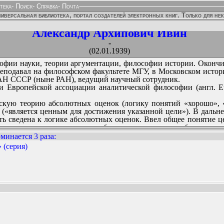
тека
-
Поиск
-
Справка
-
Почта
иверсальная библиотека, портал создателей электронных книг. Только для не
Александр Архипович Ивин
-
(02.01.1939)
ософии науки, теории аргументации, философии истории. Оконч
подавал на философском факультете МГУ, в Московском историк
 АН СССР (ныне РАН), ведущий научный сотрудник.
Европейской ассоциации аналитической философии (англ. Europ
кую теорию абсолютных оценок (логику понятий «хорошо», «б
(«является ценным для достижения указанной цели»). В дальне
ть сведена к логике абсолютных оценок. Ввел общее понятие 
кому определению истины: добро есть соответствие объекта выск
минается 3 раза
:
 (серия)
ННЫХ ИЗДАНИЙ: