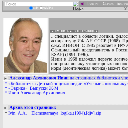
◄
-
Главная
-
Сервис
-
Библио
«И»
«ИЛИ»
Ун
◄ СМЕНИТЬ
►
|
▼ О СТРАНИЦЕ ▼
...специалист в области логики, фил
аспирантуру ИФ АН СССР (1968). Пре
с.н.с. ИНИОН. С 1985 работает в ИФ
Официальный представитель в России 
ESAP) (1991-1996).
Ивин в 1968 изложил первую логичес
построил логику утилитарных оценок 
норм (деонтическая логика) может бы
видов и идущее в параллель классичес
Александр Архипович Ивин
на страницах библиотеки упо
►
Вадим Ершов...
*
«Библиотечка Детской энциклопедии «Ученые - школьнику»
...
*
«Эврика». Выпуски Ж-М
*
Ивин Александр Архипович
СПИСОК НЕКОТОРЫХ ОЦИФРОВА
...
Архив этой страницы:
►
*
Ivin_A.A.__Elementarnaya_logika.(1994).[djv].zip