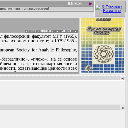
►
•
6.8.2026 -
-
коммерческого использования!
•
▼ ОЦИФРОВЩИКИ ▼
|
◄
СМЕНИТЬ ►
ил философский факультет МГУ (1965),
о-архивном институте; в 1979-1985 -
ean Society for Analytic Philosophy,
езразлично», «плохо»), на ее основе
йшем показал, что стандартная логика
ценности, охватывающее ценности всех
азанной о нем идее, своему стандарту.
:
◄
◄