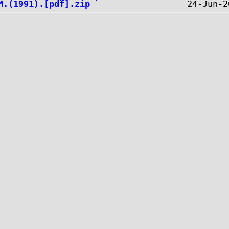
M.(1991).[pdf].zip