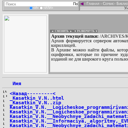
◄
-
Главная
-
Сервис
-
Библио
Ун
«И»
«ИЛИ»
◄ СМЕНИТЬ
►
|
▼ РАЗВЕРНУТЬ ▼
Архив текущей папки:
/ARCHIVES/K/
Архив формируется сервером автомат
кириллицей.
В Архиве можно найти файлы, котор
оцифровки, которые по причине худш
изданий не для широкого круга пользо
...
 Имя
<Назад---------<
_Kasatkin_V.N..html
_Kasatkin_V.N..zip
Kasatkin_V.N.__Logicheskoe_programmirivan
Kasatkin_V.N.__Logicheskoe_programmirivan
Kasatkin_V.N.__Neobychnye_zadachi_matemat
Kasatkin_V.N.__Informaciya,_algoritmy,_EV
Kasatkin_V.N.__Neobychnye_zadachi_matemat