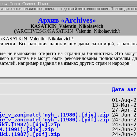
тека
-
Поиск
-
Справка
-
Почта
иверсальная библиотека, портал создателей электронных книг. Только для не
Архив «Archives»
KASATKIN_Valentin_Nikolaevich
(/ARCHIVES/K/KASATKIN_Valentin_Nikolaevich/)
KASATKIN_Valentin_Nikolaevich/.
ически. Все названия папок в нем даны латиницей, а назван
ые не выложены открыто на страницы библиотеки. Это могут
его качества не могут быть рекомендованы пользователям д
вателей, например издания на языках других стран и народов.
Дата заг
ie_v_zanimatel'nyh_.(1980).[djv].zip
ie_v_zanimatel'nyh_.(1980).[pdf].zip
iki.(1987).[djv].zip
M.(1991).[djv].zip
iki.(1987).[pdf].zip