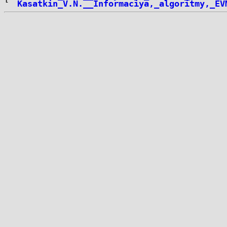
Kasatkin_V.N.__Informaciya,_algoritmy,_EV