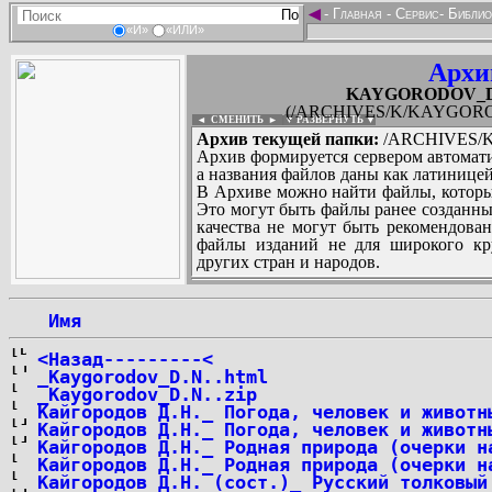
◄
-
Главная
-
Сервис
-
Библио
«И»
«ИЛИ»
Архи
KAYGORODOV_Dmitr
(/ARCHIVES/K/KAYGORODOV
◄ СМЕНИТЬ
►
|
▼ РАЗВЕРНУТЬ ▼
Архив текущей папки:
/ARCHIVES/K/
Архив формируется сервером автомати
а названия файлов даны как латиницей
В Архиве можно найти файлы, которы
Это могут быть файлы ранее созданны
качества не могут быть рекомендован
файлы изданий не для широкого кру
других стран и народов.
 Имя
...
<Назад---------<
_Kaygorodov_D.N..html
_Kaygorodov_D.N..zip
Кайгородов Д.Н._ Погода, человек и животн
Кайгородов Д.Н._ Погода, человек и животн
Кайгородов Д.Н._ Родная природа (очерки н
Кайгородов Д.Н._ Родная природа (очерки н
Кайгородов Д.Н. (сост.)_ Русский толковый