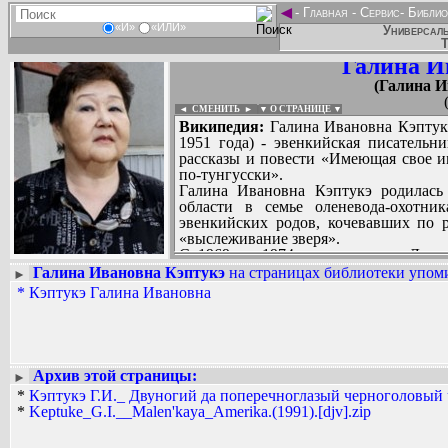
◄
-
Главная
-
Сервис
-
Библио
«И»
«ИЛИ»
Универсаль
Т
Галина И
(Галина И
◄ СМЕНИТЬ
►
|
▼ О СТРАНИЦЕ ▼
Википедия:
Галина Ивановна Кэптукэ
1951 года) - эвенкийская писательни
рассказы и повести «Имеющая свое им
по-тунгусски».
Галина Ивановна Кэптукэ родилась
области в семье оленевода-охотни
эвенкийских родов, кочевавших по р
«выслеживание зверя».
С 1969 по 1974 год училась в Лени
Герцена, где серьезно заинтересов
Галина Ивановна Кэптукэ
на страницах библиотеки упоми
►
фольклорный и этнографический матер
*
Кэптукэ Галина Ивановна
Вадим Ершов...
После окончания института работал
...
лаборантом и младшим сотрудником
литературы и искусства Сибирского
СПИСОК НЕКОТОРЫХ ОЦИФРОВА
научным сотрудником Института про
...
защитила диссертацию на соискание 
Архив этой страницы:
►
специальности 10.01.09 «Фольлористи
*
Кэптукэ Г.И._ Двуногий да поперечноглазый черноголовый ч
заведует сектором эвенкийской фило
*
Keptuke_G.I.__Malen'kaya_Amerika.(1991).[djv].zip
проблем малочисленных народов Се
научных трудов по языку и фольклору
традиции в эвенкийском фольклоре