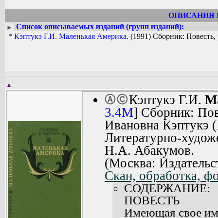
сказания», «Эпические и обрядовые 
эвенков: отражение в фольклоре», «Ти
ОПИСАНИЯ 
Как писательница заявила о себе с
Список описываемых изданий (групп изданий):
►
«Полярная звезда», «Розовая чайка»
*
Кэптукэ Г.И. Маленькая Америка.
(1991) Сборник: Повесть,
центральных изданиях.
В 1989 году в свет вышла первая х
свое имя, Джелтула-река».
В 1993 году за книгу прозы «Мале
премия «Звезда утренней зари» Асс
Дальнего Востока...
▲
Кэптукэ Г.И.
М
Ⓐ
Ⓒ
3.4M
] Сборник: Пов
Ивановна Кэптукэ (
Литературно-худож
Н.А. Абакумов.
(Москва: Издательс
Скан, обработка, 
СОДЕРЖАНИЕ:
ПОВЕСТЬ
Имеющая свое имя