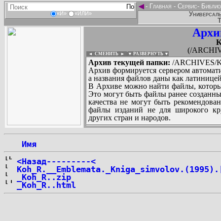
◄
-
Главная
-
Сервис
-
Библио
Универсаль
«И»
«ИЛИ»
Т
Архи
K
(/ARCHIV
◄ СМЕНИТЬ
►
|
▼ РАЗВЕРНУТЬ ▼
Архив текущей папки:
/ARCHIVES/K/
Архив формируется сервером автомати
а названия файлов даны как латиницей
В Архиве можно найти файлы, которы
Это могут быть файлы ранее созданны
качества не могут быть рекомендован
файлы изданий не для широкого кру
других стран и народов.
 Имя
...
<Назад---------<
Koh_R.__Emblemata._Kniga_simvolov.(1995).
_Koh_R..zip
_Koh_R..html