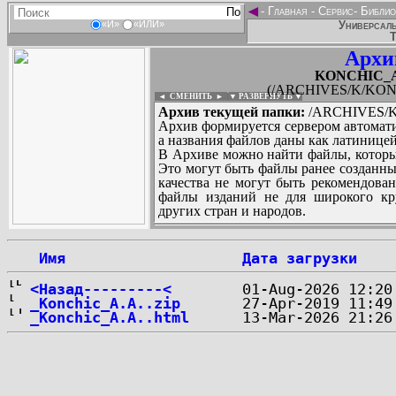
◄
-
Главная
-
Сервис
-
Библио
Универсаль
«И»
«ИЛИ»
Т
Архи
KONCHIC_Ana
(/ARCHIVES/K/KONCH
◄ СМЕНИТЬ
►
|
▼ РАЗВЕРНУТЬ ▼
Архив текущей папки:
/ARCHIVES/K/
Архив формируется сервером автомати
а названия файлов даны как латиницей
В Архиве можно найти файлы, которы
Это могут быть файлы ранее созданны
качества не могут быть рекомендован
файлы изданий не для широкого кру
других стран и народов.
 Имя
Дата загрузки
...
<Назад---------<
_Konchic_A.A..zip
_Konchic_A.A..html