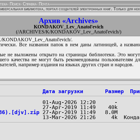
тека
-
Поиск
-
Справка
-
Почта
иверсальная библиотека, портал создателей электронных книг. Только для не
Архив «Archives»
KONDAKOV_Lev_Anatol'evich
(/ARCHIVES/K/KONDAKOV_Lev_Anatol'evich/)
/KONDAKOV_Lev_Anatol'evich/.
ически. Все названия папок в нем даны латиницей, а назван
ые не выложены открыто на страницы библиотеки. Это могут
его качества не могут быть рекомендованы пользователям д
вателей, например издания на языках других стран и народов.
Дата загрузки
Размер
При
86).[djv].zip