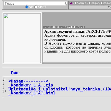
◄
-
Главная
-
Сервис
-
Библио
Ун
«И»
«ИЛИ»
◄ СМЕНИТЬ
►
|
▼ РАЗВЕРНУТЬ ▼
Архив текущей папки:
/ARCHIVES/K
Архив формируется сервером автомат
кириллицей.
В Архиве можно найти файлы, котор
оцифровки, которые по причине худш
изданий не для широкого круга пользо
...
 Имя
<Назад---------<
_Kondakov_L.A..zip
Uplotneniya_i_uplotnitel'naya_tehnika.(19
_Kondakov_L.A..html