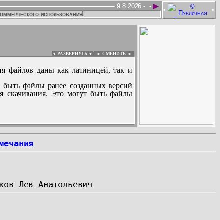
►
9.8.2026 -
-
•
•
коммерческого использования!
▼ РАЗВЕРНУТЬ ▼
|
◄
СМЕНИТЬ ►
ия файлов даны как латиницей, так и
 быть файлы ранее созданных версий
ля скачивания. Это могут быть файлы
:
мечания