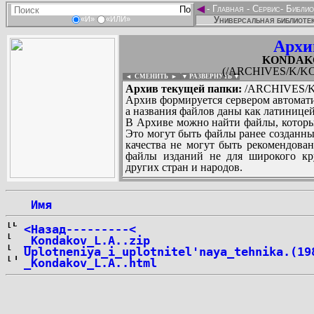
◄
-
Главная
-
Сервис
-
Библио
Универсальная библиотек
«И»
«ИЛИ»
Архи
KONDAKOV
(/ARCHIVES/K/KO
◄ СМЕНИТЬ
►
|
▼ РАЗВЕРНУТЬ ▼
Архив текущей папки:
/ARCHIVES/K
Архив формируется сервером автомати
а названия файлов даны как латиницей
В Архиве можно найти файлы, которы
Это могут быть файлы ранее созданны
качества не могут быть рекомендован
файлы изданий не для широкого кру
других стран и народов.
 Имя
...
<Назад---------<
_Kondakov_L.A..zip
Uplotneniya_i_uplotnitel'naya_tehnika.(19
_Kondakov_L.A..html