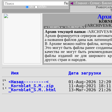
◄
-
Главная
-
Сервис
-
Библио
Универсаль
«И»
«ИЛИ»
Т
Архи
KORNB
(/ARCHIVES/K/
◄ СМЕНИТЬ
►
|
▼ РАЗВЕРНУТЬ ▼
Архив текущей папки:
/ARCHIVES/K/
Архив формируется сервером автомати
а названия файлов даны как латиницей
В Архиве можно найти файлы, которы
Это могут быть файлы ранее созданны
качества не могут быть рекомендован
файлы изданий не для широкого кру
других стран и народов.
 Имя
Дата загрузки
...
<Назад---------<
_Kornblat_S.M..zip
_Kornblat_S.M..html