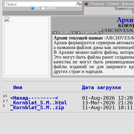
◄
-
Главная
-
Сервис
-
Библио
Универсаль
«И»
«ИЛИ»
Т
Архи
KORNB
(/ARCHIVES/K/
◄ СМЕНИТЬ
►
|
▼ РАЗВЕРНУТЬ ▼
Архив текущей папки:
/ARCHIVES/K/
Архив формируется сервером автомати
а названия файлов даны как латиницей
В Архиве можно найти файлы, которы
Это могут быть файлы ранее созданны
качества не могут быть рекомендован
файлы изданий не для широкого кру
других стран и народов.
 Имя
Дата загрузки
...
<Назад---------<
_Kornblat_S.M..html
_Kornblat_S.M..zip