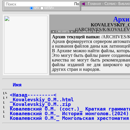
◄
-
Главная
-
Сервис
-
Библио
«И»
«ИЛИ»
Архи
KOVALEVSKIY_Osip
(/ARCHIVES/K/KOVALEVSKI
◄ СМЕНИТЬ
►
|
▼ РАЗВЕРНУТЬ ▼
Архив текущей папки:
/ARCHIVES/K/
Архив формируется сервером автомати
а названия файлов даны как латиницей
В Архиве можно найти файлы, которы
Это могут быть файлы ранее созданны
качества не могут быть рекомендован
файлы изданий не для широкого кру
других стран и народов.
 Имя
...
<Назад---------<
_Kovalevskiy_O.M..html
_Kovalevskiy_O.M..zip
Ковалевский О.М. (сост.)_ Краткая граммат
Ковалевский О.М._ История монголов.(2024)
Ковалевский О.М._ Монгольская хрестоматия