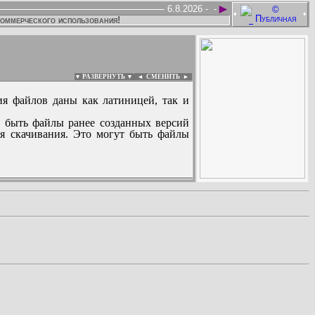
►
6.8.2026 -
-
•
•
коммерческого использования!
▼ РАЗВЕРНУТЬ ▼
|
◄
СМЕНИТЬ ►
ия файлов даны как латиницей, так и
 быть файлы ранее созданных версий
ля скачивания. Это могут быть файлы
: