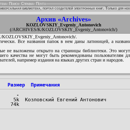
тека
-
Поиск
-
Справка
-
Почта
иверсальная библиотека, портал создателей электронных книг. Только для не
Архив «Archives»
KOZLOVSKIY_Evgeniy_Antonovich
(/ARCHIVES/K/KOZLOVSKIY_Evgeniy_Antonovich/)
KOZLOVSKIY_Evgeniy_Antonovich/.
ически. Все названия папок в нем даны латиницей, а назван
ые не выложены открыто на страницы библиотеки. Это могут
его качества не могут быть рекомендованы пользователям д
вателей, например издания на языках других стран и народов.
Размер
Примечания