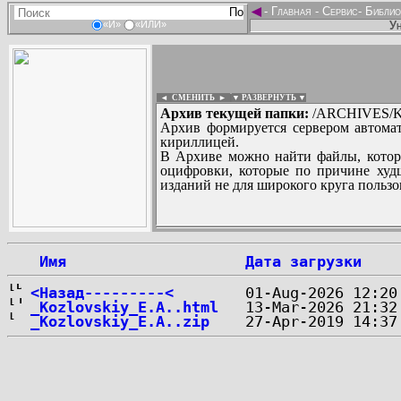
◄
-
Главная
-
Сервис
-
Библио
Ун
«И»
«ИЛИ»
◄ СМЕНИТЬ
►
|
▼ РАЗВЕРНУТЬ ▼
Архив текущей папки:
/ARCHIVES/K/
Архив формируется сервером автомат
кириллицей.
В Архиве можно найти файлы, котор
оцифровки, которые по причине худш
изданий не для широкого круга пользо
...
 Имя
Дата загрузки
<Назад---------<
_Kozlovskiy_E.A..html
_Kozlovskiy_E.A..zip