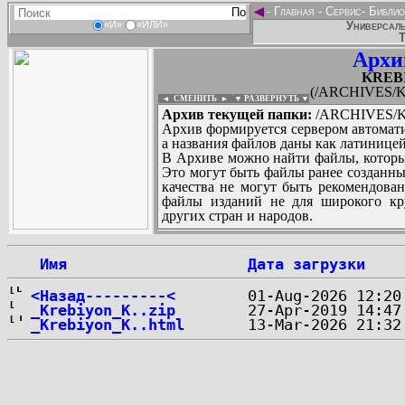
◄
-
Главная
-
Сервис
-
Библио
Универсаль
«И»
«ИЛИ»
Т
Архи
KREBI
(/ARCHIVES/K
◄ СМЕНИТЬ
►
|
▼ РАЗВЕРНУТЬ ▼
Архив текущей папки:
/ARCHIVES/K/
Архив формируется сервером автомати
а названия файлов даны как латиницей
В Архиве можно найти файлы, которы
Это могут быть файлы ранее созданны
качества не могут быть рекомендован
файлы изданий не для широкого кру
других стран и народов.
 Имя
Дата загрузки
...
<Назад---------<
_Krebiyon_K..zip
_Krebiyon_K..html