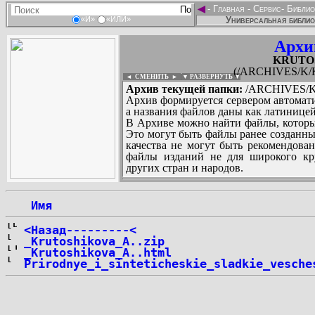
◄
-
Главная
-
Сервис
-
Библио
Универсальная библио
«И»
«ИЛИ»
Архи
KRUTOS
(/ARCHIVES/K/
◄ СМЕНИТЬ
►
|
▼ РАЗВЕРНУТЬ ▼
Архив текущей папки:
/ARCHIVES/K
Архив формируется сервером автомати
а названия файлов даны как латиницей
В Архиве можно найти файлы, которы
Это могут быть файлы ранее созданны
качества не могут быть рекомендован
файлы изданий не для широкого кру
других стран и народов.
 Имя
...
<Назад---------<
_Krutoshikova_A..zip
_Krutoshikova_A..html
Prirodnye_i_sinteticheskie_sladkie_vesche