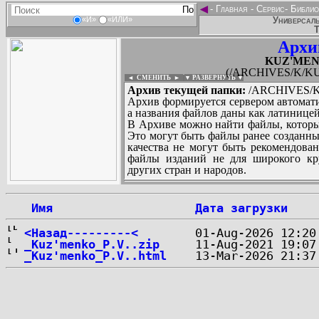
◄
-
Главная
-
Сервис
-
Библио
Универсаль
«И»
«ИЛИ»
Т
Архи
KUZ'MENKO
(/ARCHIVES/K/KUZ
◄ СМЕНИТЬ
►
|
▼ РАЗВЕРНУТЬ ▼
Архив текущей папки:
/ARCHIVES/K/
Архив формируется сервером автомати
а названия файлов даны как латиницей
В Архиве можно найти файлы, которы
Это могут быть файлы ранее созданны
качества не могут быть рекомендован
файлы изданий не для широкого кру
других стран и народов.
 Имя
Дата загрузки
...
<Назад---------<
_Kuz'menko_P.V..zip
_Kuz'menko_P.V..html