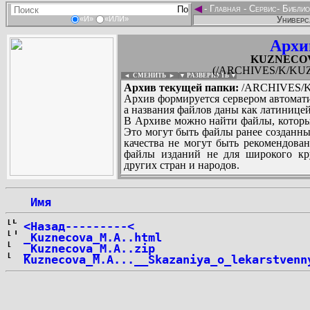
◄
-
Главная
-
Сервис
-
Библио
Универс
«И»
«ИЛИ»
Архи
KUZNECOVA
(/ARCHIVES/K/KUZ
◄ СМЕНИТЬ
►
|
▼ РАЗВЕРНУТЬ ▼
Архив текущей папки:
/ARCHIVES/K
Архив формируется сервером автомати
а названия файлов даны как латиницей
В Архиве можно найти файлы, которы
Это могут быть файлы ранее созданны
качества не могут быть рекомендован
файлы изданий не для широкого кру
других стран и народов.
 Имя
...
<Назад---------<
_Kuznecova_M.A..html
_Kuznecova_M.A..zip
Kuznecova_M.A...__Skazaniya_o_lekarstvenn