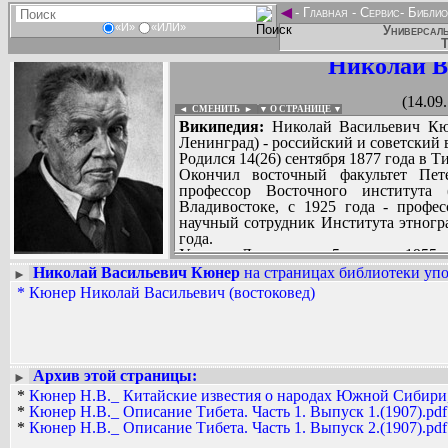
◄
-
Главная
-
Сервис
-
Библио
«И»
«ИЛИ»
Универсаль
Т
Николай В
(14.09
◄ СМЕНИТЬ
►
|
▼ О СТРАНИЦЕ ▼
Википедия:
Николай Васильевич Кюн
Ленинград) - российский и советский 
Родился 14(26) сентября 1877 года в Т
Окончил восточный факультет Пете
профессор Восточного института 
Владивостоке, с 1925 года - профе
научный сотрудник Института этногр
года.
Умер в Ленинграде 5 апреля 1955 
(Тобольская дорога; на могиле установ
Николай Васильевич Кюнер
на страницах библиотеки упо
►
Издал более 400 работ. Основные тру
*
Кюнер Николай Васильевич (востоковед)
Вадим Ершов...
культуры Китая, Японии и Кореи; исс
...
литературы, работы по источников
Бичурина «Собрание сведений о н
СПИСОК НЕКОТОРЫХ ОЦИФРОВА
времена» (1950-1953).
...
Среди его выдающихся учеников 
Архив этой страницы:
►
востоковеды П.В. Шкуркин, И.Г. Бара
*
Кюнер Н.В._ Китайские известия о народах Южной Сибири, 
К.А. Харнский, Р.Е. Пубаев.
*
Кюнер Н.В._ Описание Тибета. Часть 1. Выпуск 1.(1907).pdf
*
Кюнер Н.В._ Описание Тибета. Часть 1. Выпуск 2.(1907).pdf