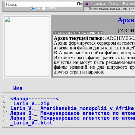
◄
-
Главная
-
Сервис
-
Библио
Универсальная библиотека
«И»
«ИЛИ»
Архи
(/ARCH
◄ СМЕНИТЬ
►
|
▼ РАЗВЕРНУТЬ ▼
Архив текущей папки:
/ARCHIVES/L
Архив формируется сервером автомати
а названия файлов даны как латиницей
В Архиве можно найти файлы, которы
Это могут быть файлы ранее созданны
качества не могут быть рекомендован
файлы изданий не для широкого кру
других стран и народов.
 Имя
...
<Назад---------<
_Larin_V..zip
Larin_V.__Amerikanskie_monopolii_v_Afrike
Ларин В._ Международное агентство по атом
Ларин В._ Международное агентство по атом
_Larin_V..html