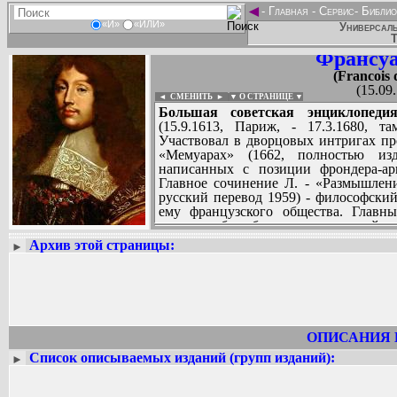
◄
-
Главная
-
Сервис
-
Библио
«И»
«ИЛИ»
Универсаль
Т
Франсуа
(Francois
(15.09
◄ СМЕНИТЬ
►
|
▼ О СТРАНИЦЕ ▼
Большая советская энциклопедия
(15.9.1613, Париж, - 17.3.1680, та
Участвовал в дворцовых интригах пр
«Мемуарах» (1662, полностью из
написанных с позиции фрондера-ар
Главное сочинение Л. - «Размышлен
русский перевод 1959) - философски
ему французского общества. Главн
считает себялюбие и эгоистический рас
и весьма распространенная у многих
Архив этой страницы:
►
новизну благодаря его тонкому п
Вадим Ершов...
аристократии и прежде всего тех с
...
помощью которых подлинные мотивы 
идеалами. Л. - мастер афористического
СПИСОК НЕКОТОРЫХ ОЦИФРОВА
...
ОПИСАНИЯ 
Список описываемых изданий (групп изданий):
►