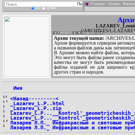
◄
-
Главная
-
Сервис
-
Библио
«И»
«ИЛИ»
Архи
LAZAREV_Leonid_P
(/ARCHIVES/L/LAZAREV_Le
◄ СМЕНИТЬ
►
|
▼ РАЗВЕРНУТЬ ▼
Архив текущей папки:
/ARCHIVES/L/L
Архив формируется сервером автомати
а названия файлов даны как латиницей
В Архиве можно найти файлы, которы
Это могут быть файлы ранее созданны
качества не могут быть рекомендован
файлы изданий не для широкого кру
других стран и народов.
 Имя
...
<Назад---------<
_Lazarev_L.P..html
_Lazarev_L.P..zip
Lazarev_L.P...__Kontrol'_geometricheskih_
Lazarev_L.P...__Kontrol'_geometricheskih_
Лазарев Л.П._ Инфракрасные и световые при
Лазарев Л.П._ Инфракрасные и световые при