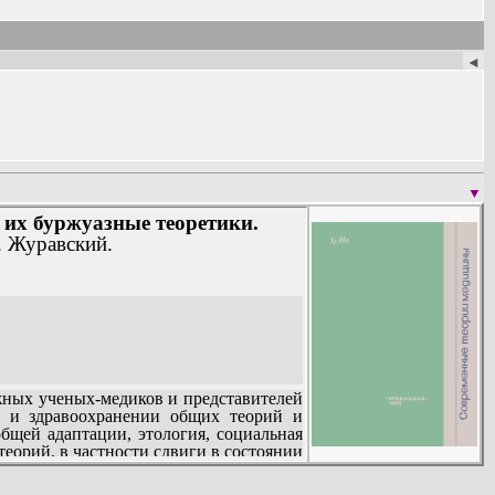
щих теорий и концепций медицины за
◄
го реагирования-отражения.
▼
их буржуазные теоретики.
. Журавский.
ных ученых-медиков и представителей
е и здравоохранении общих теорий и
бщей адаптации, этология, социальная
теорий, в частности сдвиги в состоянии
дравоохранении с современными школами
опозитивизмом, психосоциологией,