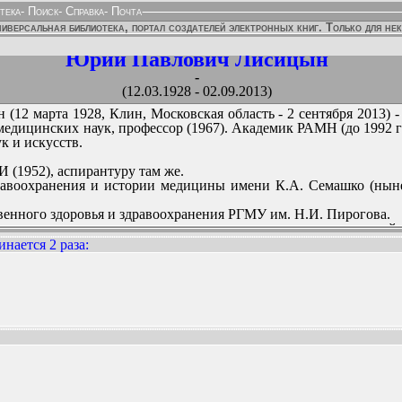
тека
-
Поиск
-
Справка
-
Почта
иверсальная библиотека, портал создателей электронных книг. Только для не
Юрий Павлович Лисицын
-
(12.03.1928 - 02.09.2013)
2 марта 1928, Клин, Московская область - 2 сентября 2013) -
едицинских наук, профессор (1967). Академик РАМН (до 1992 г
к и искусств.
 (1952), аспирантуру там же.
дравоохранения и истории медицины имени К.А. Семашко (н
твенного здоровья и здравоохранения РГМУ им. Н.И. Пирогова.
юзного научно-исследовательского института медицинско
нается 2 раза
:
ии историков медицины (международной) (Международного (ране
ного издательства «Медицина».
ННЫХ ИЗДАНИЙ:
та истории медицины РАМН.
ества историков медицины.
кладбище.
циальных основах здравоохранения. Им создана крупная научна
нения и истории медицины. Под его руководством защищено бо
ями он выступал как консультант.
 направлений научной деятельности: