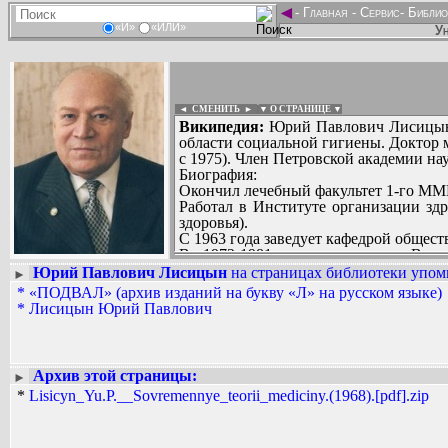
◄
-
Главная
-
Сервис
-
Библио
«И»
«ИЛИ»
Ун
◄ СМЕНИТЬ
►
|
▼ О СТРАНИЦЕ ▼
Википедия:
Юрий Павлович Лисицын (1
области социальной гигиены. Доктор м
с 1975). Член Петровской академии нау
Биография:
Окончил лечебный факультет 1-го ММИ
Работал в Институте организации з
здоровья).
С 1963 года заведует кафедрой общес
В 1972-1981 годах директор Всесо
(ВНИИМИ).
Юрий Павлович Лисицын
на страницах библиотеки упоми
►
Вадим Ершов...
С 1973 года - президент Конфедерац
*
«ПОДВАЛ» (архив изданий на букву «Л» на русском языке)
AbsurdMan, звездочет...
медицины).
*
Лисицын Юрий Павлович
В 1981-1988 годах директор Централь
СПИСОК НЕКОТОРЫХ ОЦИФРОВА
В 1995-2000 годах директор Институ
...
Член президиума Международного общ
Похоронен в Москве на Даниловском 
Архив этой страницы:
►
Научная деятельность:
*
Lisicyn_Yu.P.__Sovremennye_teorii_mediciny.(1968).[pdf].zip
Один из основоположников науки о со
(медицины), организации здравоохра
работе над 60 докторскими диссертаци
Автор более 600 научных работ. Среди