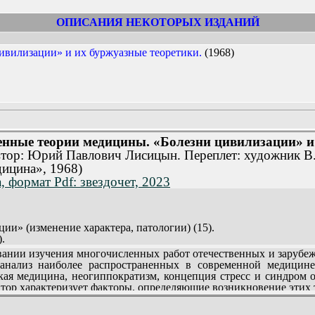
цины и здравоохранения XX в., методологический анализ об
ОПИСАНИЯ НЕКОТОРЫХ ИЗДАНИЙ
аркомании.
ологии - эпидемического, неэпидемического, смешанного,
вилизации» и их буржуазные теоретики.
(1968)
ание здоровья.
енко) детерминационную теорию медицины как теория адаптивно
нные теории медицины. «Болезни цивилизации» и 
тор: Юрий Павлович Лисицын. Переплет: художник В
дицина», 1968)
, формат Pdf: звездочет, 2023
ции» (изменение характера, патологии) (15).
.
и паразитарных заболеваний (16).
нии изучения многочисленных работ отечественных и зарубеж
эпидемических болезней и травматизма (25).
 анализ наиболее распространенных в современной медицин
равоохранения №1 - психические заболевания (45).
кая медицина, неогиппократизм, концепция стресс и синдром о
втор характеризует факторы, определяющие возникновение этих 
).
х стран, показывает связи теорий и концепций в медицине и з
ассов» (72).
и и социологии (экзистенциализмом, прагматизмом, не