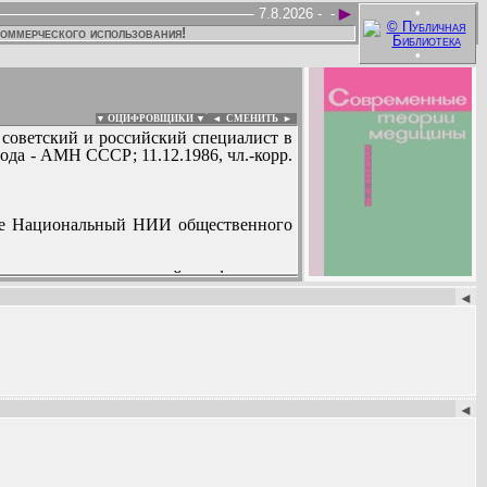
►
•
7.8.2026 -
-
коммерческого использования!
•
▼ ОЦИФРОВЩИКИ ▼
|
◄
СМЕНИТЬ ►
 советский и российский специалист в
ода - АМН СССР; 11.12.1986, чл.-корр.
ыне Национальный НИИ общественного
й и медико-технической информации
:
◄
е - Всесоюзного) общества историков
◄
я школа в области социальной гигиены
лее 100 кандидатских диссертаций, в