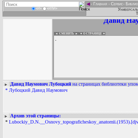
◄
-
Главная
-
Сервис
-
Библио
«И»
«ИЛИ»
Универсаль
Т
Давид На
◄ СМЕНИТЬ
►
|
▼ О СТРАНИЦЕ ▼
.
Давид Наумович Лубоцкий
на страницах библиотеки упом
►
*
Лубоцкий Давид Наумович
Вадим Ершов...
...
СПИСОК НЕКОТОРЫХ ОЦИФРОВА
...
Архив этой страницы:
►
*
Lubockiy_D.N.__Osnovy_topograficheskoy_anatomii.(1953).[djv