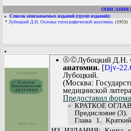
ОПИСАНИЯ 
Список описываемых изданий (групп изданий):
►
*
Лубоцкий Д.Н. Основы топографической анатомии.
(1953)
▲
Лубоцкий Д.Н.
Ⓐ
Ⓒ
анатомии.
[
Djv-22
Лубоцкий.
(Москва: Государст
медицинской литера
Предоставил форма
КРАТКОЕ ОГЛА
Предисловие (3).
Глава 1. Кратки
топографической 
ИЗ ИЗДАНИЯ: Книга со