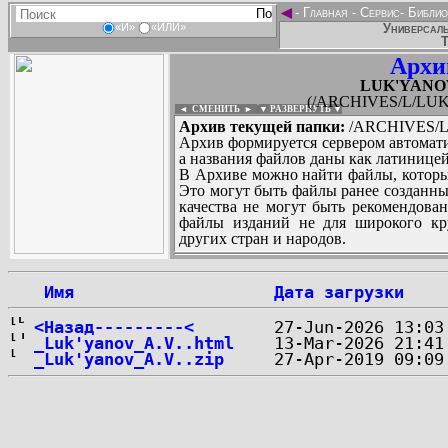
◄
-
Главная
-
Сервис
-
Библио
Универсаль
«И»
«ИЛИ»
Т
Архи
LUK'YANOV_
(/ARCHIVES/L/LUK'
◄ СМЕНИТЬ
►
|
▼ РАЗВЕРНУТЬ ▼
Архив текущей папки:
/ARCHIVES/L/
Архив формируется сервером автомати
а названия файлов даны как латиницей
В Архиве можно найти файлы, которы
Это могут быть файлы ранее созданны
качества не могут быть рекомендован
файлы изданий не для широкого кру
других стран и народов.
 Имя
Дата загрузки
...
<Назад---------<
_Luk'yanov_A.V..html
_Luk'yanov_A.V..zip