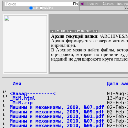
◄
-
Главная
-
Сервис
-
Библио
Ун
«И»
«ИЛИ»
◄ СМЕНИТЬ
►
|
▼ РАЗВЕРНУТЬ ▼
Архив текущей папки:
/ARCHIVES/M/''
Архив формируется сервером автомат
кириллицей.
В Архиве можно найти файлы, котор
оцифровки, которые по причине худш
изданий не для широкого круга пользо
...
 Имя
Дата за
<Назад---------<
_MiM.html
_MiM.zip
Машины и механизмы, 2009, №07.pdf
Машины и механизмы, 2009, №09.pdf
Машины и механизмы, 2010, №01.pdf
Машины и механизмы, 2010, №07.pdf
Машины и механизмы, 2010, №09.pdf