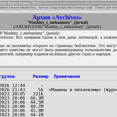
тека
-
Поиск
-
Справка
-
Почта
иверсальная библиотека, портал создателей электронных книг. Только для не
Архив «Archives»
''Mashiny_i_mehanizmy''_(jurnal)
(/ARCHIVES/M/''Mashiny_i_mehanizmy''_(jurnal)/)
Mashiny_i_mehanizmy''_(jurnal)/.
ически. Все названия папок в нем даны латиницей, а назван
ые не выложены открыто на страницы библиотеки. Это могут
его качества не могут быть рекомендованы пользователям д
вателей, например издания на языках других стран и народов.
грузки
Размер
Примечания