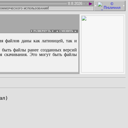
►
8.8.2026 -
-
•
•
коммерческого использования!
▼ РАЗВЕРНУТЬ ▼
|
◄
СМЕНИТЬ ►
ия файлов даны как латиницей, так и
 быть файлы ранее созданных версий
ля скачивания. Это могут быть файлы
: