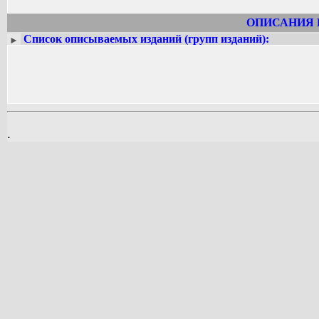
друзей»), сборник пьес «Кутучын уд
прозаические книги писателя издавали
ОПИСАНИЯ 
Много работал Макс Майн и как 
Список описываемых изданий (групп изданий):
►
произведения А. Пушкина, М. Лермонто
Бедного, С. Маршака, С. Михалкова
Джалиля, Я. Купалы, Г. Гейне, Эмми 
переведены на многие славянские, тю
Член Союза писателей СССР с 1941 г.
подвиг Макса Майна был отмечен мно
.