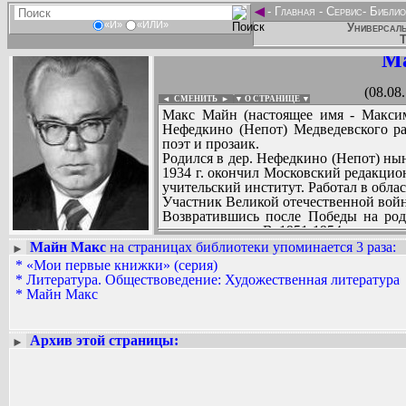
◄
-
Главная
-
Сервис
-
Библио
«И»
«ИЛИ»
Универсаль
Т
М
(08.08
◄ СМЕНИТЬ
►
|
▼ О СТРАНИЦЕ ▼
Макс Майн (настоящее имя - Максим
Нефедкино (Непот) Медведевского р
поэт и прозаик.
Родился в дер. Нефедкино (Непот) ны
1934 г. окончил Московский редакцио
учительский институт. Работал в облас
Участник Великой отечественной вой
Возвратившись после Победы на род
журналистики. В 1951-1954 гг. уч
дальнейшем был сотрудником Марийск
Майн Макс
на страницах библиотеки упоминается 3 раза
:
►
литературы и культуры редакции газе
*
«Мои первые книжки» (серия)
Вадим Ершов...
Литературной деятельностью начал 
*
Литература. Обществоведение: Художественная литература
...
областном издательстве вышли сразу дв
*
Майн Макс
первый поэтический сборник «Пеледш
СПИСОК НЕКОТОРЫХ ОЦИФРОВА
фронтовых газетах, в альманахе «Р
...
печати.
Архив этой страницы:
►
Макс Майн написал более 20 книг на
поставлена на сцене Маргостеатра им
обращался к марийскому фольклору.
Немало книг Макса Майна адресова
двор?»), «Пионерии ошкылеш» («Ш