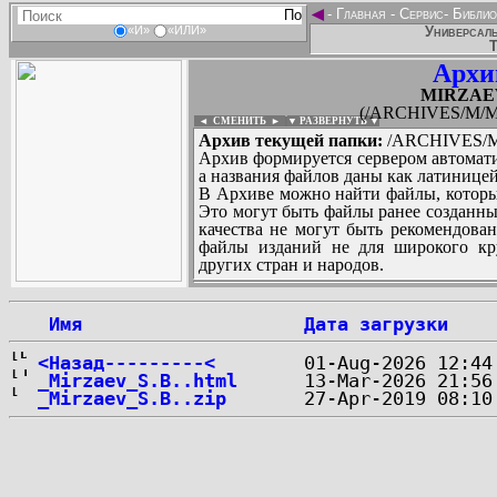
◄
-
Главная
-
Сервис
-
Библио
Универсаль
«И»
«ИЛИ»
Т
Архи
MIRZAEV
(/ARCHIVES/M/MI
◄ СМЕНИТЬ
►
|
▼ РАЗВЕРНУТЬ ▼
Архив текущей папки:
/ARCHIVES/M/
Архив формируется сервером автомати
а названия файлов даны как латиницей
В Архиве можно найти файлы, которы
Это могут быть файлы ранее созданны
качества не могут быть рекомендован
файлы изданий не для широкого кру
других стран и народов.
 Имя
Дата загрузки
...
<Назад---------<
_Mirzaev_S.B..html
_Mirzaev_S.B..zip